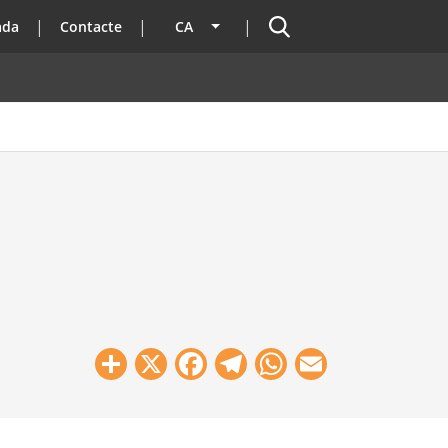
Cercador
ada
Contacte
CA
Llista les accions addicionals
Share
X
Facebook
Telegram
WhatsApp
Email