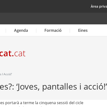
Vés
top
Àrea priv
al
contingut
Agenda
Formació
Eines
 I Acció!’
s?: ‘Joves, pantalles i acció!’
 es portarà a terme la cinquena sessió del cicle