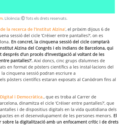
om
. Llicència:
Tots els drets reservats
.
 de la recerca de l’Institut Alzina’
, el pròxim dijous 6 de
ena sessió del cicle ‘Créixer entre pantalles?’, on es
elona.
En concret, la cinquena sessió del cicle comptarà
Institut Alzina del Congrés i els Indians de Barcelona, qui
 després d’un procés d’investigació al voltant de les
entre pantalles?’.
Així doncs, cinc grups d’alumnes de
ats en format de pòsters científics a les instal·lacions del
 la cinquena sessió podran escriure a
 els pòsters científics estaran exposats al Canòdrom fins al
Digital i Democràtica.
, que es troba al Carrer de
celona, dinamitza el cicle ‘Créixer entre pantalles?’, que
ntalles i de dispositius digitals en la vida quotidiana dels
s impactes en el desenvolupament de les persones menors.
El
r sobre la digitalització amb un enfocament crític i de drets