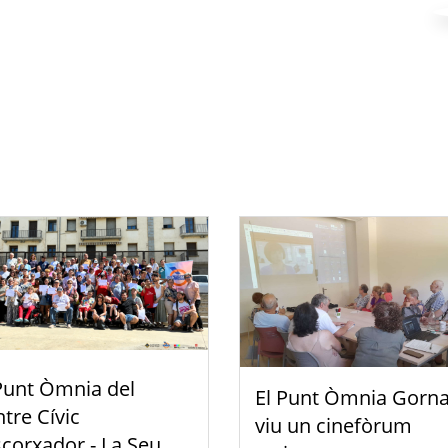
Punt Òmnia del
El Punt Òmnia Gorna
tre Cívic
viu un cinefòrum
scorxador - La Seu