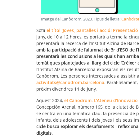
Imatge del Canòdrom
.
2023
. Tipus de lletra:
Canòdr
Sota
el títol ‘Joves, pantalles i acció! Presentació
juny, de 10 a 12 hores, es portarà a terme la cinqu
presentarà la recerca de l’Institut Alzina de Barc
amb la participació de l’alumnat de 3r d’ESO de l’
presentarà les conclusions a les quals han arribat
temàtiques plantejades al llarg del cicle ‘Créixer 
l’Institut Alzina de Barcelona exposaran els result
Canòdrom. Les persones interessades a assistir a
activitats@canodrom.barcelona
. Paral·lelament,
pròxim divendres 14 de juny.
Aquest 2024,
el Canòdrom. L’Ateneu d’Innovació 
Concepción Arenal, número 165, de la ciutat de Bar
se centra en una temàtica clau: la presència de pa
infants, dels adolescents i dels joves i els seu
cicle busca explorar els desafiaments i reflexiona
digitals.