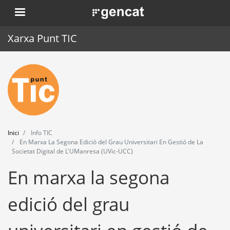
Vés
. Obre en una nova finestra.
al
contingut
Xarxa Punt TIC
Inici
Punt TIC
Actualitat
Inici
Info TIC
Agenda
En Marxa La Segona Edició del Grau Universitari En Gestió de La
Societat Digital de L'UManresa (UVic-UCC)
Formació
En marxa la segona
Eines
edició del grau