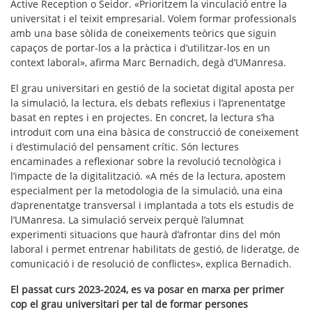
Active Reception o Seidor. «Prioritzem la vinculació entre la
universitat i el teixit empresarial. Volem formar professionals
amb una base sòlida de coneixements teòrics que siguin
capaços de portar-los a la pràctica i d’utilitzar-los en un
context laboral», afirma Marc Bernadich, degà d’UManresa.
El grau universitari en gestió de la societat digital aposta per
la simulació, la lectura, els debats reflexius i l’aprenentatge
basat en reptes i en projectes. En concret, la lectura s’ha
introduït com una eina bàsica de construcció de coneixement
i d’estimulació del pensament crític. Són lectures
encaminades a reflexionar sobre la revolució tecnològica i
l’impacte de la digitalització. «A més de la lectura, apostem
especialment per la metodologia de la simulació, una eina
d’aprenentatge transversal i implantada a tots els estudis de
l’UManresa. La simulació serveix perquè l’alumnat
experimenti situacions que haurà d’afrontar dins del món
laboral i permet entrenar habilitats de gestió, de lideratge, de
comunicació i de resolució de conflictes», explica Bernadich.
El passat curs 2023-2024, es va posar en marxa per primer
cop el grau universitari per tal de formar persones