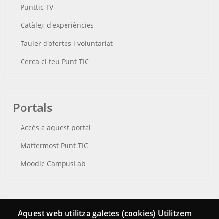
Punttic TV
Catàleg d'experiències
Tauler d'ofertes i voluntariat
Cerca el teu Punt TIC
Portals
Accés a aquest portal
Mattermost Punt TIC
Moodle CampusLab
Connecta
Aquest web utilitza galetes (cookies) Utilitzem