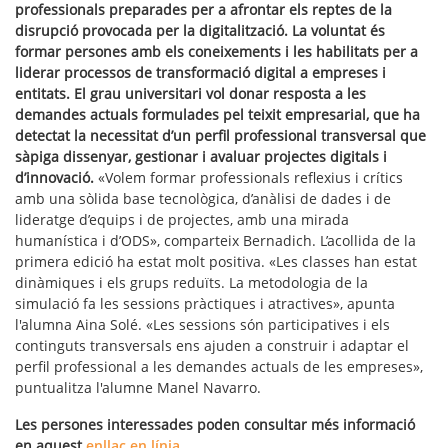
professionals preparades per a afrontar els reptes de la
disrupció provocada per la digitalització. La voluntat és
formar persones amb els coneixements i les habilitats per a
liderar processos de transformació digital a empreses i
entitats. El grau universitari vol donar resposta a les
demandes actuals formulades pel teixit empresarial, que ha
detectat la necessitat d’un perfil professional transversal que
sàpiga dissenyar, gestionar i avaluar projectes digitals i
d’innovació.
«Volem formar professionals reflexius i crítics
amb una sòlida base tecnològica, d’anàlisi de dades i de
lideratge d’equips i de projectes, amb una mirada
humanística i d’ODS», comparteix Bernadich. L’acollida de la
primera edició ha estat molt positiva. «Les classes han estat
dinàmiques i els grups reduïts. La metodologia de la
simulació fa les sessions pràctiques i atractives», apunta
l'alumna Aina Solé. «Les sessions són participatives i els
continguts transversals ens ajuden a construir i adaptar el
perfil professional a les demandes actuals de les empreses»,
puntualitza l'alumne Manel Navarro.
Les persones interessades poden consultar més informació
en aquest
enllaç en línia
.