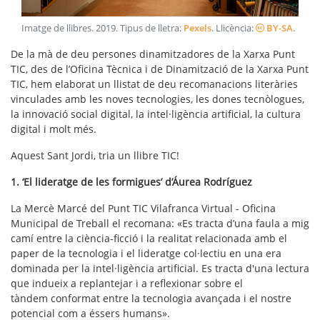
Imatge de llibres
.
2019
. Tipus de lletra:
Pexels
. Llicència:
BY-SA
.
De la mà de deu persones dinamitzadores de la Xarxa Punt
TIC, des de l’Oficina Tècnica i de Dinamització de la Xarxa Punt
TIC, hem elaborat un llistat de deu recomanacions literàries
vinculades amb les noves tecnologies, les dones tecnòlogues,
la innovació social digital, la intel·ligència artificial, la cultura
digital i molt més.
Aquest Sant Jordi, tria un llibre TIC!
1. ‘El lideratge de les formigues’ d’Áurea Rodríguez
La Mercè Marcé del Punt TIC Vilafranca Virtual - Oficina
Municipal de Treball el recomana: «Es tracta d’una faula a mig
camí entre la ciència-ficció i la realitat relacionada amb el
paper de la tecnologia i el lideratge col·lectiu en una era
dominada per la intel·ligència artificial. Es tracta d'una lectura
que indueix a replantejar i a reflexionar sobre el
tàndem conformat entre la tecnologia avançada i el nostre
potencial com a éssers humans».