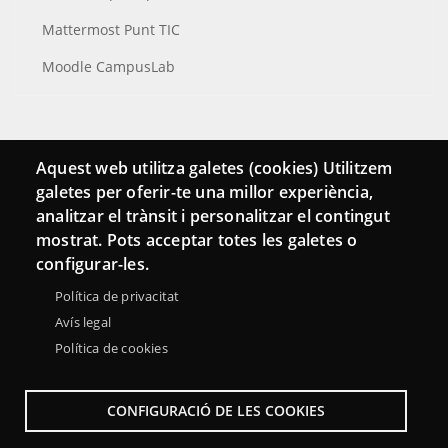
Mattermost Punt TIC
Moodle CampusLab
Connecta
Aquest web utilitza galetes (cookies) Utilitzem
galetes per oferir-te una millor experiència,
Bustia de contacte
analitzar el trànsit i personalitzar el contingut
Butlletins
mostrat. Pots acceptar totes les galetes o
configurar-les.
Política de privacitat
Avís legal
Política de cookies
CONFIGURACIÓ DE LES COOKIES