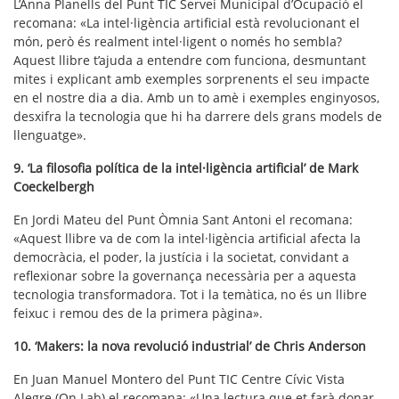
L’Anna Planells del Punt TIC Servei Municipal d’Ocupació el
recomana: «La intel·ligència artificial està revolucionant el
món, però és realment intel·ligent o només ho sembla?
Aquest llibre t’ajuda a entendre com funciona, desmuntant
mites i explicant amb exemples sorprenents el seu impacte
en el nostre dia a dia. Amb un to amè i exemples enginyosos,
desxifra la tecnologia que hi ha darrere dels grans models de
llenguatge».
9. ‘La filosofia política de la intel·ligència artificial’ de Mark
Coeckelbergh
En Jordi Mateu del Punt Òmnia Sant Antoni el recomana:
«Aquest llibre va de com la intel·ligència artificial afecta la
democràcia, el poder, la justícia i la societat, convidant a
reflexionar sobre la governança necessària per a aquesta
tecnologia transformadora. Tot i la temàtica, no és un llibre
feixuc i remou des de la primera pàgina».
10. ‘Makers: la nova revolució industrial’ de Chris Anderson
En Juan Manuel Montero del Punt TIC Centre Cívic Vista
Alegre (On Lab) el recomana: «Una lectura que et farà donar