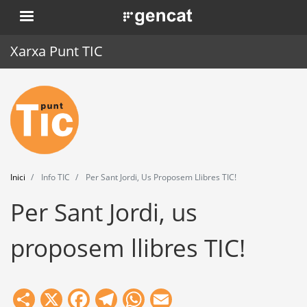
Vés
. Obre en una nova finestra.
al
contingut
Xarxa Punt TIC
Inici
Punt TIC
Actualitat
Inici
Info TIC
Per Sant Jordi, Us Proposem Llibres TIC!
Agenda
Per Sant Jordi, us
Formació
proposem llibres TIC!
Eines
Share
X
Facebook
Telegram
WhatsApp
Email