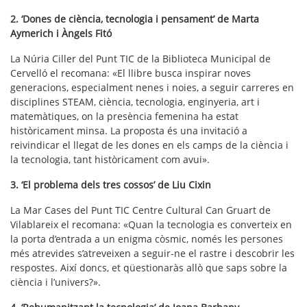
2. ‘Dones de ciència, tecnologia i pensament’ de Marta
Aymerich i Àngels Fitó
La Núria Ciller del Punt TIC de la Biblioteca Municipal de
Cervelló el recomana: «El llibre busca inspirar noves
generacions, especialment nenes i noies, a seguir carreres en
disciplines STEAM, ciència, tecnologia, enginyeria, art i
matemàtiques, on la presència femenina ha estat
històricament minsa. La proposta és una invitació a
reivindicar el llegat de les dones en els camps de la ciència i
la tecnologia, tant històricament com avui».
3. ‘El problema dels tres cossos’ de Liu Cixin
La Mar Cases del Punt TIC Centre Cultural Can Gruart de
Vilablareix el recomana: «Quan la tecnologia es converteix en
la porta d’entrada a un enigma còsmic, només les persones
més atrevides s’atreveixen a seguir-ne el rastre i descobrir les
respostes. Així doncs, et qüestionaràs allò que saps sobre la
ciència i l’univers?».