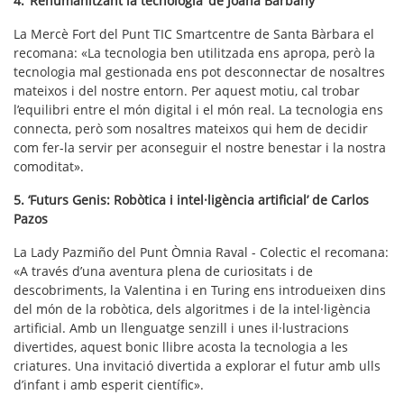
4. ‘Rehumanitzant la tecnologia’ de Joana Barbany
La Mercè Fort del Punt TIC Smartcentre de Santa Bàrbara el
recomana: «La tecnologia ben utilitzada ens apropa, però la
tecnologia mal gestionada ens pot desconnectar de nosaltres
mateixos i del nostre entorn. Per aquest motiu, cal trobar
l’equilibri entre el món digital i el món real. La tecnologia ens
connecta, però som nosaltres mateixos qui hem de decidir
com fer-la servir per aconseguir el nostre benestar i la nostra
comoditat».
5. ‘Futurs Genis: Robòtica i intel·ligència artificial’ de Carlos
Pazos
La Lady Pazmiño del Punt Òmnia Raval - Colectic el recomana:
«A través d’una aventura plena de curiositats i de
descobriments, la Valentina i en Turing ens introdueixen dins
del món de la robòtica, dels algoritmes i de la intel·ligència
artificial. Amb un llenguatge senzill i unes il·lustracions
divertides, aquest bonic llibre acosta la tecnologia a les
criatures. Una invitació divertida a explorar el futur amb ulls
d’infant i amb esperit científic».