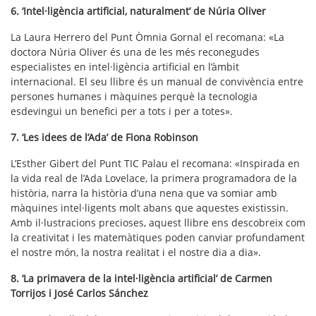
6. ‘Intel·ligència artificial, naturalment’ de Núria Oliver
La Laura Herrero del Punt Òmnia Gornal el recomana: «La
doctora Núria Oliver és una de les més reconegudes
especialistes en intel·ligència artificial en l’àmbit
internacional. El seu llibre és un manual de convivència entre
persones humanes i màquines perquè la tecnologia
esdevingui un benefici per a tots i per a totes».
7. ‘Les idees de l’Ada’ de Fiona Robinson
L’Esther Gibert del Punt TIC Palau el recomana: «Inspirada en
la vida real de l’Ada Lovelace, la primera programadora de la
història, narra la història d’una nena que va somiar amb
màquines intel·ligents molt abans que aquestes existissin.
Amb il·lustracions precioses, aquest llibre ens descobreix com
la creativitat i les matemàtiques poden canviar profundament
el nostre món, la nostra realitat i el nostre dia a dia».
8. ‘La primavera de la intel·ligència artificial’ de Carmen
Torrijos i José Carlos Sánchez