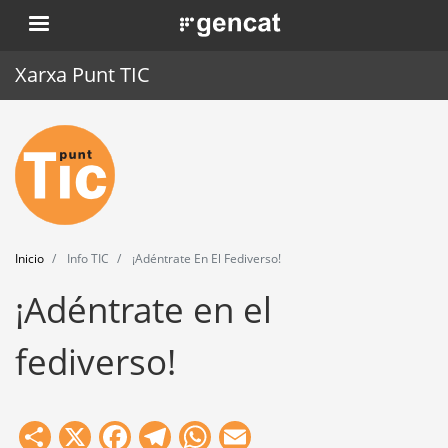
Pasar
. Obre en una nova finestra.
al
contenido
Xarxa Punt TIC
principal
Inicio
Punt TIC
Actualidad
Inicio
Info TIC
¡Adéntrate En El Fediverso!
Agenda
¡Adéntrate en el
Formación
fediverso!
Herramientas
Share
X
Facebook
Telegram
WhatsApp
Email