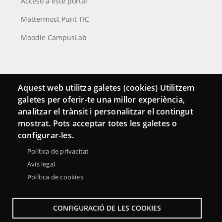
Acceso a este portal
Mattermost Punt TIC
Moodle CampusLab
Conecta
Aquest web utilitza galetes (cookies) Utilitzem
galetes per oferir-te una millor experiència,
Contacto
analitzar el trànsit i personalitzar el contingut
Hemeroteca
mostrat. Pots acceptar totes les galetes o
configurar-les.
Política de privacitat
Avís legal
Política de cookies
CONFIGURACIÓ DE LES COOKIES