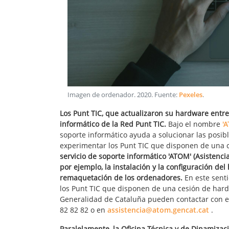
Imagen de ordenador
.
2020
. Fuente:
Pexeles
.
Los Punt TIC, que actualizaron su hardware entre 
informático de la Red Punt TIC.
Bajo el nombre
'
soporte informático ayuda a solucionar las posib
experimentar los Punt TIC que disponen de una ces
servicio de soporte informático 'ATOM' (Asistenc
por ejemplo, la instalación y la configuración del
remaquetación de los ordenadores.
En este senti
los Punt TIC que disponen de una cesión de hardwa
Generalidad de Cataluña pueden contactar con el 
82 82 82 o en
assistencia@atom.gencat.cat
.
Paralelamente, la Oficina Técnica y de Dinamiza