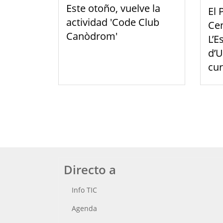
Este otoño, vuelve la
El 
actividad 'Code Club
Cen
Canòdrom'
L’E
d’U
cu
Directo a
Info TIC
Agenda