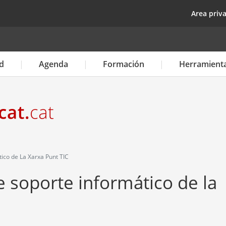
Pasar
top
Area priv
al
contenido
principal
d
Agenda
Formación
Herramient
tico de La Xarxa Punt TIC
de soporte informático de la