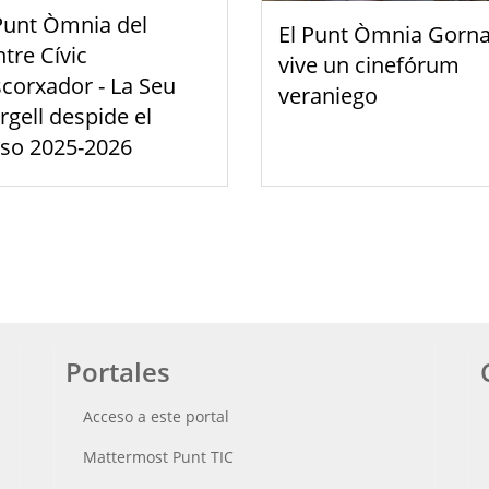
Punt Òmnia del
El Punt Òmnia Gorna
tre Cívic
vive un cinefórum
scorxador - La Seu
veraniego
rgell despide el
rso 2025-2026
Portales
Acceso a este portal
Mattermost Punt TIC