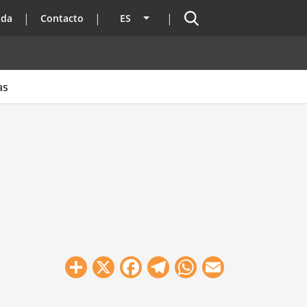
Buscador
ada
Contacto
ES
Lista adicional de acciones
as
Share
X
Facebook
Telegram
WhatsApp
Email