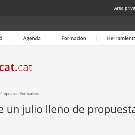
Pasar
top
Area priv
al
contenido
principal
d
Agenda
Formación
Herramient
de Propuestas Formativas
e un julio lleno de propuest