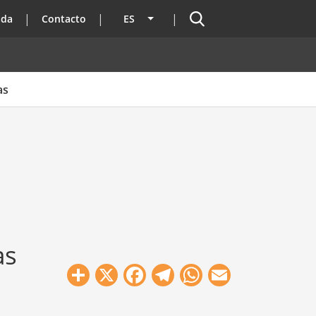
Buscador
ada
Contacto
ES
Lista adicional de acciones
as
as
Share
X
Facebook
Telegram
WhatsApp
Email