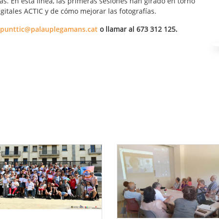
as. En esta línea, las primeras sesiones han girado en torno
gitales ACTIC y de cómo mejorar las fotografías.
punttic@palauplegamans.cat
o llamar al 673 312 125.