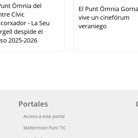
Punt Òmnia del
El Punt Òmnia Gorna
tre Cívic
vive un cinefórum
scorxador - La Seu
veraniego
rgell despide el
rso 2025-2026
Portales
Acceso a este portal
Mattermost Punt TIC