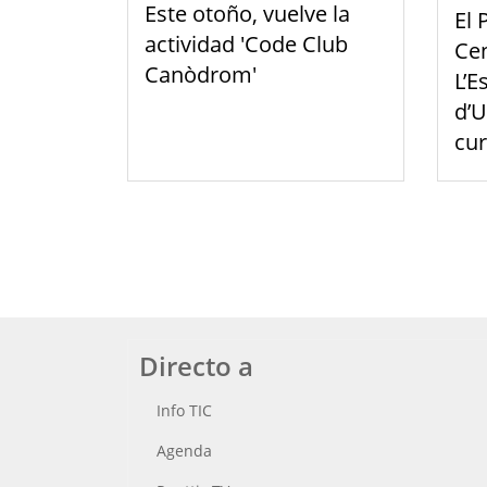
Este otoño, vuelve la
El 
actividad 'Code Club
Cen
Canòdrom'
L’E
d’U
cu
Directo a
Info TIC
Agenda