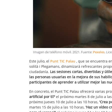
Imagen de teléfono móvil
.
2021
. Fuente:
Pexeles
. Lic
Este julio, el
Punt TIC Palau
, que se encuentra en
solità i Plegamans, dinamizará refrescantes propu
ciudadanía.
Las sesiones cortas, divertidas y út
las personas usuarias en la mejora de sus habili
participantes de aprender a utilizar mejor las nu
En concreto, el Punt TIC Palau ofrecerá varias pr
artificial por ti?'
el próximo martes 8 de julio a la
próximo jueves 10 de julio a las 10 horas,
'Crea p
martes 15 de julio a las 10 horas,
'Haz un vídeo cre