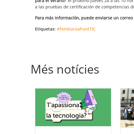
para el verano?'
el próximo jueves 24 a las 10 hor
a las pruebas de certificación de competencias di
Para más información, puede enviarse un correo
Etiquetas:
#FemXarxaPuntTIC
Més notícies