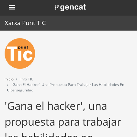
Pasar
. Obre en una nova finestra.
al
contenido
Xarxa Punt TIC
principal
Inicio
Punt TIC
Actualidad
Inicio
Info TIC
Agenda
'Gana El Hacker', Una Propuesta Para Trabajar Las Habilidades En
Ciberseguridad
Formación
'Gana el hacker', una
Herramientas
propuesta para trabajar