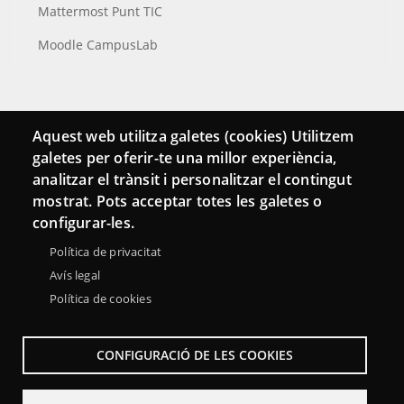
Mattermost Punt TIC
Moodle CampusLab
Conecta
Aquest web utilitza galetes (cookies) Utilitzem
galetes per oferir-te una millor experiència,
Contacto
analitzar el trànsit i personalitzar el contingut
Hemeroteca
mostrat. Pots acceptar totes les galetes o
configurar-les.
Política de privacitat
Avís legal
Política de cookies
CONFIGURACIÓ DE LES COOKIES