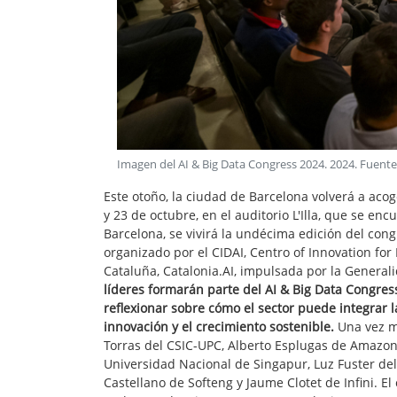
Imagen del AI & Big Data Congress 2024
.
2024
. Fuente
Este otoño, la ciudad de Barcelona volverá a aco
y 23 de octubre, en el auditorio L'Illa, que se e
Barcelona, se vivirá la undécima edición del congr
organizado por el CIDAI, Centro of Innovation for Da
Cataluña, Catalonia.AI, impulsada por la General
líderes formarán parte del AI & Big Data Congres
reflexionar sobre cómo el sector puede integrar la 
innovación y el crecimiento sostenible.
Una vez m
Torras del CSIC-UPC, Alberto Esplugas de Amazon
Universidad Nacional de Singapur, Luz Fuster del 
Castellano de Softeng y Jaume Clotet de Infini. E