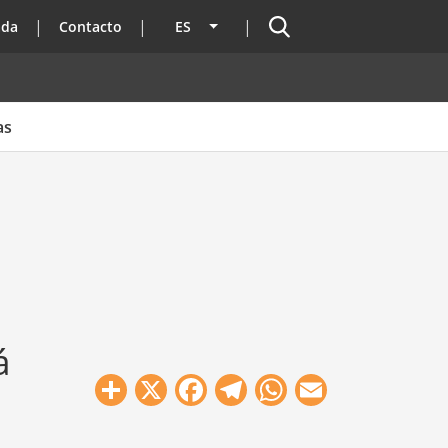
Buscador
ada
Contacto
ES
Lista adicional de acciones
as
á
Share
X
Facebook
Telegram
WhatsApp
Email