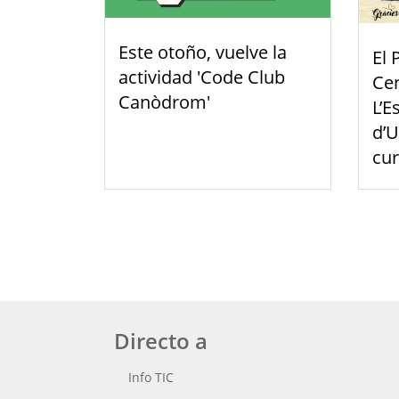
Este otoño, vuelve la
El 
actividad 'Code Club
Cen
Canòdrom'
L’E
d’U
cu
Directo a
Info TIC