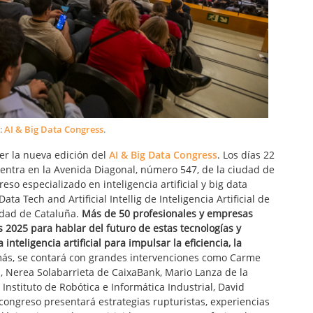
:
AI & Big Data Congress
.
ger la nueva edición del
AI & Big Data Congress
. Los días 22
ncuentra en la Avenida Diagonal, número 547, de la ciudad de
eso especializado en inteligencia artificial y big data
ta Tech and Artificial Intellig de Inteligencia Artificial de
idad de Cataluña.
Más de 50 profesionales y empresas
s 2025 para hablar del futuro de estas tecnologías y
inteligencia artificial para impulsar la eficiencia, la
ás, se contará con grandes intervenciones como Carme
, Nerea Solabarrieta de CaixaBank, Mario Lanza de la
Instituto de Robótica e Informática Industrial, David
l congreso presentará estrategias rupturistas, experiencias