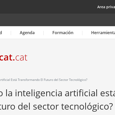
Pasar
top
Area priv
al
contenido
principal
d
Agenda
Formación
Herramient
tificial Está Transformando El Futuro del Sector Tecnológico?
a inteligencia artificial est
uro del sector tecnológico?