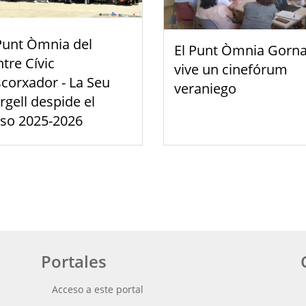
Punt Òmnia del
El Punt Òmnia Gorna
tre Cívic
vive un cinefórum
scorxador - La Seu
veraniego
rgell despide el
rso 2025-2026
Portales
Acceso a este portal