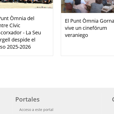
Punt Òmnia del
El Punt Òmnia Gorna
tre Cívic
vive un cinefórum
scorxador - La Seu
veraniego
rgell despide el
rso 2025-2026
Portales
Acceso a este portal