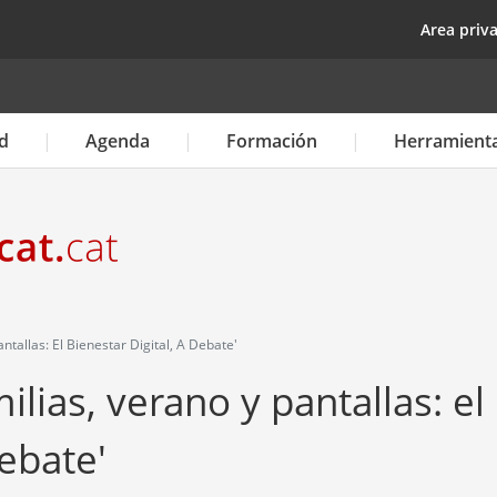
Pasar
top
Area priv
al
contenido
principal
d
Agenda
Formación
Herramient
ntallas: El Bienestar Digital, A Debate'
ilias, verano y pantallas: el
debate'