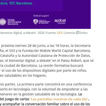
bienestar digital, a debate'
.
2024
. Fuente:
SX3
. Licencia:
Todos
l próximo viernes 28 de junio, a las 18 horas, la Secretaría
uña, el SX3 y la Fundación Mobile World Capital Barcelona,
Cataluña y la Autoridad Catalana de Protección de Datos,
as: el bienestar digital, a debate' en el Palau Robert, que se
 la ciudad de Barcelona. La sesión formativa buscará
el uso de los dispositivos digitales por parte de niños,
les saludables en los hogares.
dos partes. La primera parte consistirá en una conferencia
perto en tecnología, con la voluntad de empoderar a las
enores en la gestión saludable de la tecnología.
La
del juego de cartas
'Las pantallas nuestras de cada día'
,
 acompañar la conversación familiar sobre el uso de los