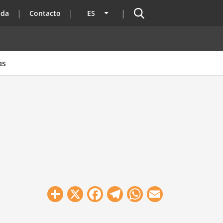
Buscador
ada
Contacto
ES
Lista adicional de acciones
as
Share
X
Facebook
Telegram
WhatsApp
Email