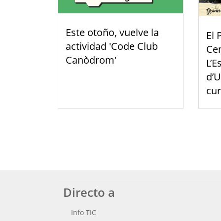
Este otoño, vuelve la
El 
actividad 'Code Club
Cen
Canòdrom'
L’E
d’U
cu
Directo a
Info TIC