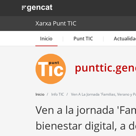
. Obre en una nova finestra.
Xarxa Punt TIC
Inicio
Punt TIC
Actualida
Inicio
Info TIC
Ven A La Jornada 'Familias, Verano y Pa
Ven a la jornada 'Fam
bienestar digital, a 