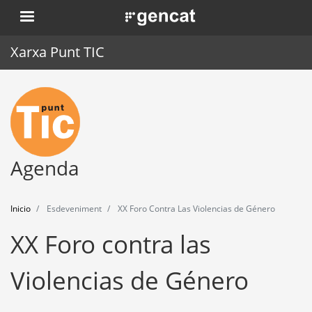
Pasar
. Obre en una nova finestra.
al
contenido
Xarxa Punt TIC
principal
Inicio
Punt TIC
Actualidad
Agenda
Agenda
Inicio
Esdeveniment
XX Foro Contra Las Violencias de Género
Formación
XX Foro contra las
Herramientas
Violencias de Género