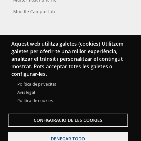
Moodle CampusLab
Conecta
Aquest web utilitza galetes (cookies) Utilitzem
galetes per oferir-te una millor experiència,
Contacto
analitzar el trànsit i personalitzar el contingut
Hemeroteca
mostrat. Pots acceptar totes les galetes o
configurar-les.
Política de privacitat
Avís legal
Política de cookies
CONFIGURACIÓ DE LES COOKIES
DENEGAR TODO