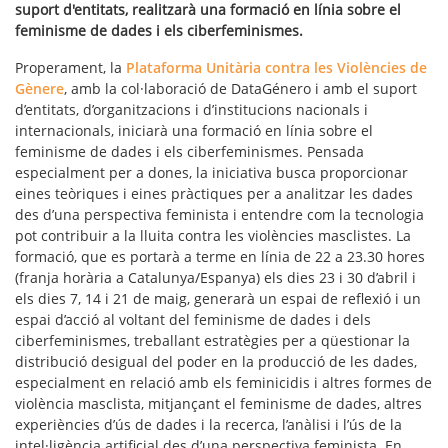
suport d'entitats, realitzarà una formació en línia sobre el
feminisme de dades i els ciberfeminismes.
Properament, la
Plataforma Unitària contra les Violències de
Gènere
, amb la col·laboració de DataGénero i amb el suport
d’entitats, d’organitzacions i d’institucions nacionals i
internacionals, iniciarà una formació en línia sobre el
feminisme de dades i els ciberfeminismes. Pensada
especialment per a dones, la iniciativa busca proporcionar
eines teòriques i eines pràctiques per a analitzar les dades
des d’una perspectiva feminista i entendre com la tecnologia
pot contribuir a la lluita contra les violències masclistes. La
formació, que es portarà a terme en línia de 22 a 23.30 hores
(franja horària a Catalunya/Espanya) els dies 23 i 30 d’abril i
els dies 7, 14 i 21 de maig, generarà un espai de reflexió i un
espai d’acció al voltant del feminisme de dades i dels
ciberfeminismes, treballant estratègies per a qüestionar la
distribució desigual del poder en la producció de les dades,
especialment en relació amb els feminicidis i altres formes de
violència masclista, mitjançant el feminisme de dades, altres
experiències d’ús de dades i la recerca, l’anàlisi i l’ús de la
intel·ligència artificial des d’una perspectiva feminista. En