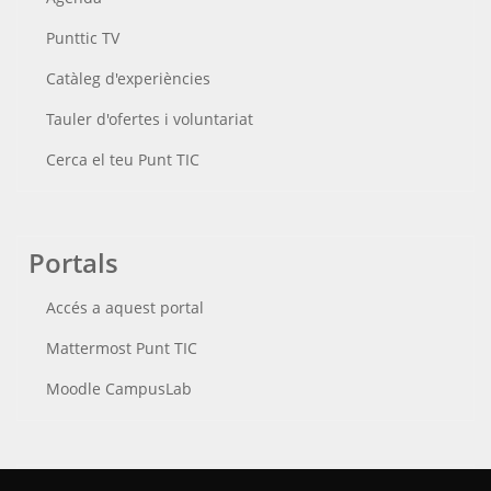
Punttic TV
Catàleg d'experiències
Tauler d'ofertes i voluntariat
Cerca el teu Punt TIC
Portals
Accés a aquest portal
Mattermost Punt TIC
Moodle CampusLab