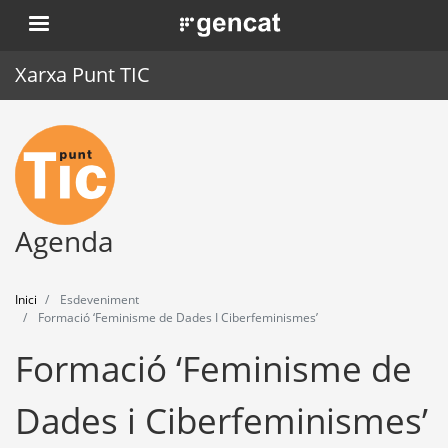
Vés
. Obre en una nova finestra.
al
contingut
Xarxa Punt TIC
Inici
Punt TIC
Actualitat
Agenda
Agenda
Inici
Esdeveniment
Formació
Formació ‘Feminisme de Dades I Ciberfeminismes’
Formació ‘Feminisme de
Eines
Dades i Ciberfeminismes’