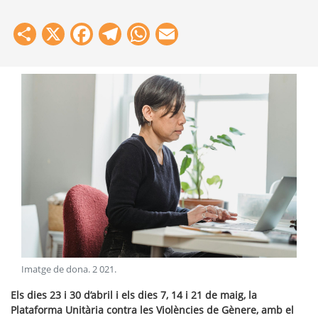
Share
X
Facebook
Telegram
WhatsApp
Email
Imatge de dona
.
2 021
.
Els dies 23 i 30 d’abril i els dies 7, 14 i 21 de maig, la
Plataforma Unitària contra les Violències de Gènere, amb el