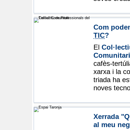
Com podem 
TIC
?
El
Col·lect
Comunitari
cafès-tertúl
xarxa i la c
triada ha es
noves tecno
Xerrada "Qu
al meu neg