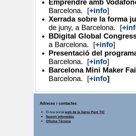
Emprendre amb Vodafon
Barcelona.
[
+info
]
Xerrada sobre la forma ju
de juny, a Barcelona.
[
+in
BDigital Global Congres
a Barcelona.
[
+info
]
Presentació del program
Barcelona.
[
+info
]
Barcelona Mini Maker Fai
Barcelona.
[
+info
]
Adreces i contactes
:
El nou portal
web de la Xarxa Punt TIC
Suport informàtic
Oficina Tècnica