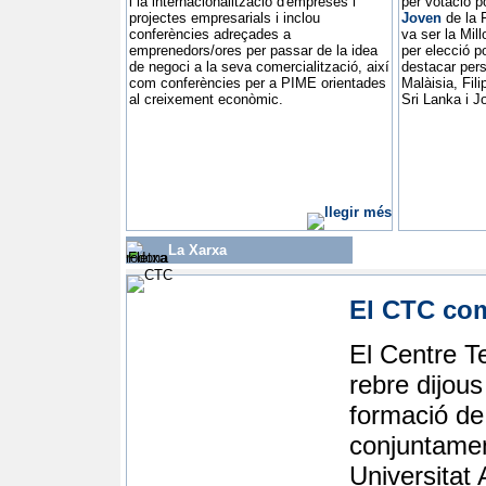
i la internacionalització d'empreses i
per votació p
projectes empresarials i inclou
Joven
de la 
conferències adreçades a
va ser la Mill
emprenedors/ores per passar de la idea
per elecció p
de negoci a la seva comercialització, així
destacar pers
com conferències per a PIME orientades
Malàisia, Fil
al creixement econòmic.
Sri Lanka i J
La Xarxa
El CTC com
El Centre T
rebre dijous
formació de
conjuntament
Universitat