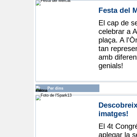
Festa del 
El cap de s
celebrar a 
plaça. A l'
tan represen
amb diferent
genials!
Per dins
Descobreix
imatges!
El 4t
Congré
aplegar la 