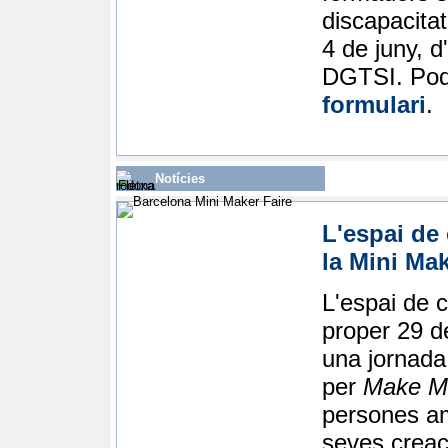
discapacitat
4 de juny, d
DGTSI. Pode
formulari
.
Notícies
L'espai de
la Mini Mak
L'espai de 
proper 29 d
una jornada
per
Make M
persones am
seves creaci