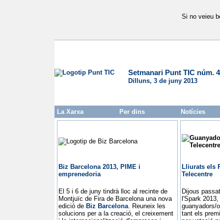
Si no veieu b
Setmanari Punt TIC núm. 
Dilluns, 3 de juny 2013
La Xarxa
Per dins
Notícies
Biz Barcelona 2013, PIME i
Lliurats els
emprenedoria
Telecentre
El 5 i 6 de juny tindrà lloc al recinte de
Dijous passat
Montjuïc de Fira de Barcelona una nova
l'Spark 2013,
edició de
Biz Barcelona
. Reuneix les
guanyadors/o
solucions per a la creació, el creixement
tant els premi