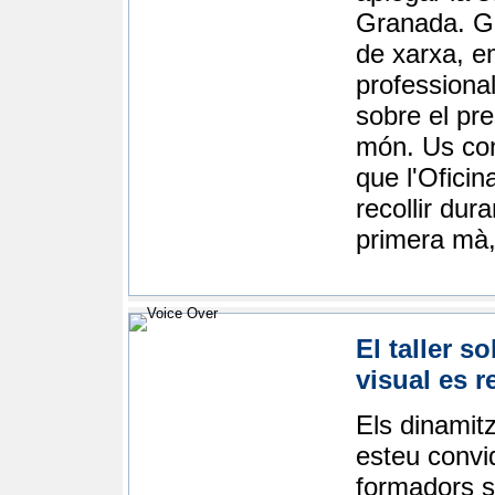
Granada. Ge
de xarxa, em
professiona
sobre el pres
món. Us con
que l'Ofici
recollir dur
primera mà,
El taller s
visual es r
Els dinamit
esteu convid
formadors s