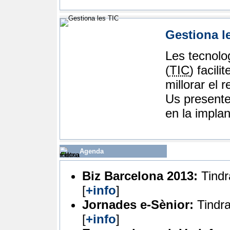
Gestiona l
Les tecnolog
(
TIC
) facil
millorar el 
Us presente
en la impla
Agenda
Biz Barcelona 2013
:
Tindr
[
+info
]
Jornades e-Sènior
:
Tindra
[
+info
]