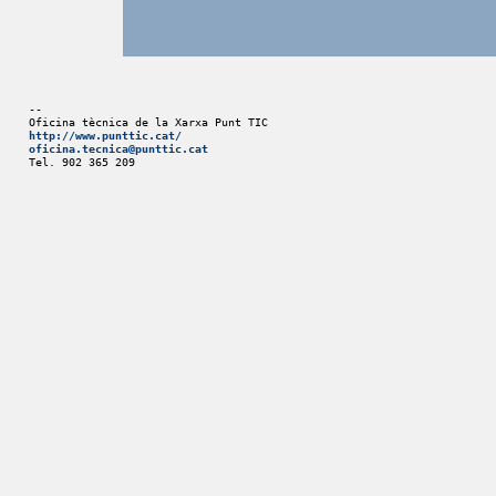
-- 
Oficina tècnica de la Xarxa Punt TIC
http://www.punttic.cat/
oficina.tecnica@punttic.cat
Tel. 902 365 209