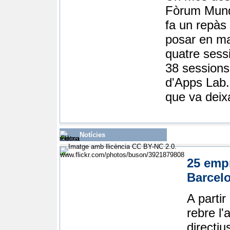
Fòrum Mundi
fa un repàs 
posar en ma
quatre sessi
38 sessions 
d'Apps Lab.
que va deixa
Notícies
25 empr
Barcel
A parti
rebre l
directiu