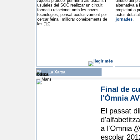
Aquest protocol permetrà als usuaris i
difusió del pr
usuàries del SOC realitzar un circuit
alternativa a
formatiu relacionat amb les noves
propietari o 
tecnologies, pensat exclusivament per
actes detalla
cercar feina i millorar coneixements de
jornades
.
les
TIC
.
La Xarxa
Final de cu
l'Òmnia AV
El passat di
d'alfabetitza
a l'Omnia
A
escolar 201