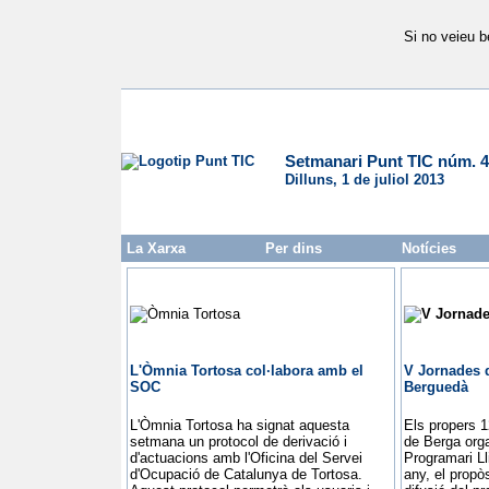
Si no veieu b
Setmanari Punt TIC núm. 
Dilluns, 1 de juliol 2013
La Xarxa
Per dins
Notícies
L'Òmnia Tortosa col·labora amb el
V Jornades d
SOC
Berguedà
L'Òmnia Tortosa ha signat aquesta
Els propers 12
setmana un protocol de derivació i
de Berga org
d'actuacions amb l'Oficina del Servei
Programari L
d'Ocupació de Catalunya de Tortosa.
any, el propò