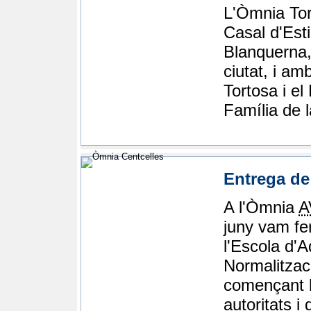
L'Òmnia Tort
Casal d'Esti
Blanquerna,
ciutat, i am
Tortosa i e
Família de 
Entrega de
A l'Òmnia
A
juny vam fe
l'Escola d'A
Normalitzac
començant l
autoritats i