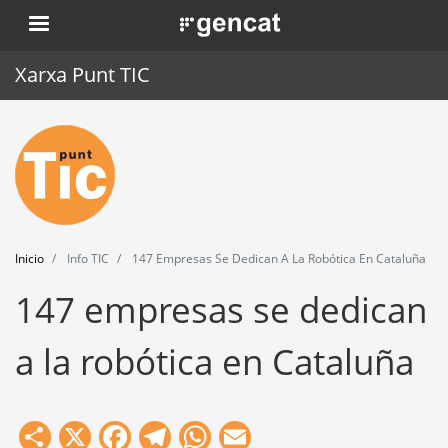
Pasar
. Obre en una nova finestra.
al
contenido
Xarxa Punt TIC
principal
Inicio
Punt TIC
Actualidad
Inicio
Info TIC
147 Empresas Se Dedican A La Robótica En Cataluña
Agenda
147 empresas se dedican
Formación
a la robótica en Cataluña
Herramientas
Share
X
Facebook
Telegram
WhatsApp
Email