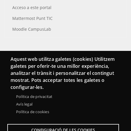
Acceso a este portal
Mattermost Punt TIC
Moodle CampusLab
Conecta
Aquest web utilitza galetes (cookies) Utilitzem
galetes per oferir-te una millor experiència,
Contacto
analitzar el trànsit i personalitzar el contingut
Hemeroteca
mostrat. Pots acceptar totes les galetes o
configurar-les.
Política de privacitat
Avís legal
Política de cookies
CONFIGURACIÓ DE LES COOKIES