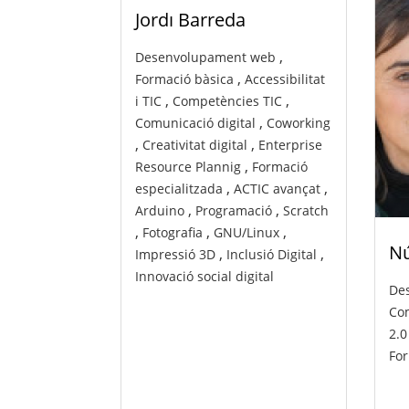
Jordı Вarreda
,
Desenvolupament web
,
Formació bàsica
Accessibilitat
,
,
i TIC
Competències TIC
,
Comunicació digital
Coworking
,
,
Creativitat digital
Enterprise
,
Resource Plannig
Formació
,
,
especialitzada
ACTIC avançat
,
,
Arduino
Programació
Scratch
,
,
,
Fotografia
GNU/Linux
Nú
,
,
Impressió 3D
Inclusió Digital
Innovació social digital
De
Com
2.0
For