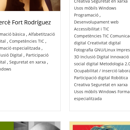
Creativa
Seguretat en xarxa
Usos mòbils
Windows
,
Programació
rcè Fort Rodríguez
Desenvolupament web
Accessibilitat i TIC
,
mació bàsica
Alfabetització
Competències TIC
Comunica
,
,
ital
Competències TIC
digital
Creativitat digital
,
mació especialitzada
Fotografia
GNU/Linux
Impres
,
lusió Digital
Participació
3D
Inclusió Digital
Innovació
,
,
ital
Seguretat en xarxa
social digital
Metodologia 2.
ndows
Ocupabilitat / inserció labor
Participació digital
Robòtica
Creativa
Seguretat en xarxa
Usos mòbils
Windows
Forma
especialitzada