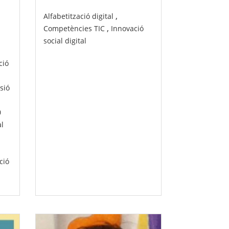
,
Alfabetització digital
,
Competències TIC
Innovació
social digital
ció
sió
0
al
ció