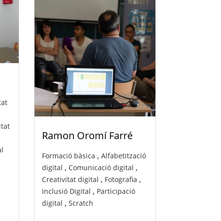
tat
itat
Ramon Oromí Farré
al
,
Formació bàsica
Alfabetització
,
,
digital
Comunicació digital
,
,
Creativitat digital
Fotografia
,
Inclusió Digital
Participació
,
digital
Scratch