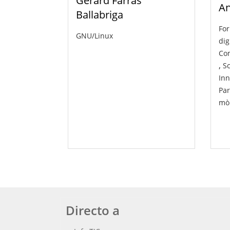
Gerard Farràs
An
Ballabriga
For
GNU/Linux
dig
Com
,
Sc
Inn
Par
mòb
Directo a