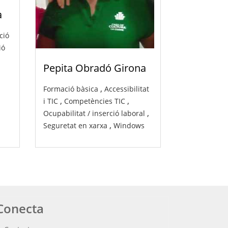
a
ció
ió
Pepita Obradó Girona
,
Formació bàsica
Accessibilitat
,
,
i TIC
Competències TIC
,
Ocupabilitat / inserció laboral
,
Seguretat en xarxa
Windows
Conecta