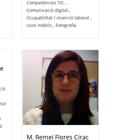
,
Competències TIC
,
Comunicació digital
,
Ocupabilitat / inserció laboral
,
Usos mòbils
Fotografia
te
ció
sió
0
al
M. Remei Flores Cirac