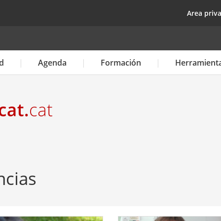
Pasar
top
Area priv
al
contenido
principal
d
Agenda
Formación
Herramient
ncias