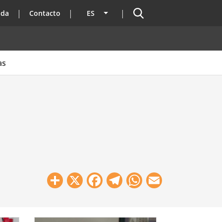
Buscador
ada
Contacto
ES
Lista adicional de acciones
as
Share
X
Facebook
Telegram
WhatsApp
Email