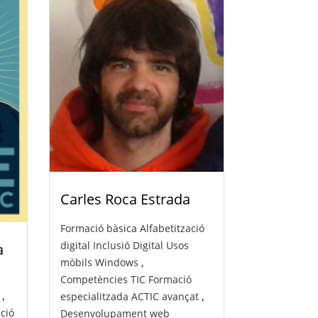
Carles Roca Estrada
Formació bàsica
Alfabetització
digital
Inclusió Digital
Usos
a
,
mòbils
Windows
Competències TIC
Formació
,
,
especialitzada
ACTIC avançat
ció
Desenvolupament web