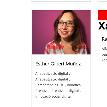
Ra
Alf
bàs
For
Esther Gibert Muñoz
,
Alfabetització digital
,
Alfabetització digital
,
Competències TIC
Robòtica
,
,
Creativa
Creativitat digital
Innovació social digital