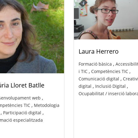
Laura Herrero
,
Formació bàsica
Accessibili
,
,
i TIC
Competències TIC
,
Comunicació digital
Creativ
ria Lloret Batlle
,
,
digital
Inclusió Digital
Ocupabilitat / inserció labor
,
senvolupament web
,
petències TIC
Metodologia
,
,
Participació digital
mació especialitzada