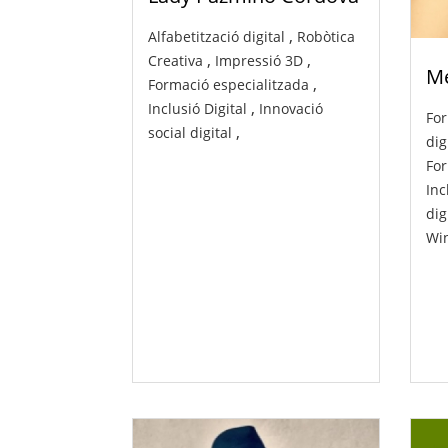
,
Alfabetització digital
Robòtica
,
,
Creativa
Impressió 3D
Me
,
Formació especialitzada
,
Inclusió Digital
Innovació
For
,
social digital
dig
For
Inc
dig
Wi