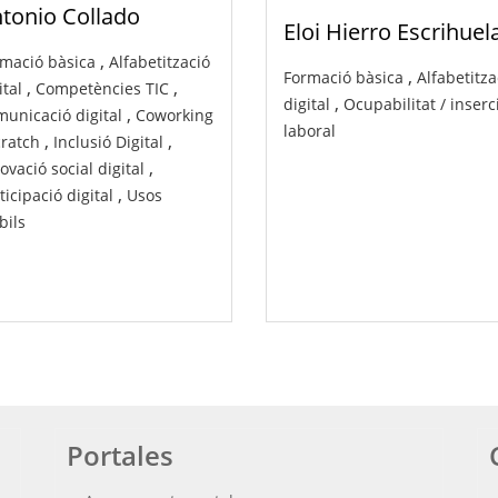
tonio Collado
Eloi Hierro Escrihuel
,
mació bàsica
Alfabetització
,
Formació bàsica
Alfabetitza
,
,
ital
Competències TIC
,
digital
Ocupabilitat / inserc
,
unicació digital
Coworking
laboral
,
,
ratch
Inclusió Digital
,
ovació social digital
,
ticipació digital
Usos
ils
Portales