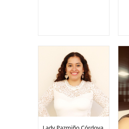
Lady Pazmiño Córdova