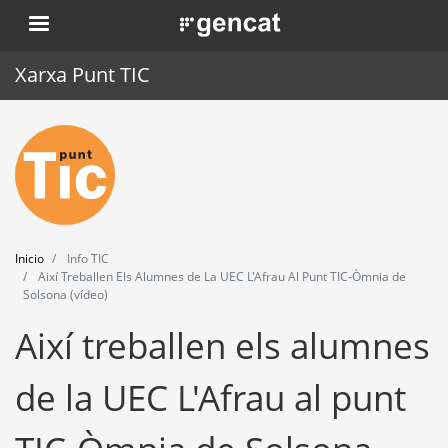
Pasar
. Obre en una nova finestra.
al
contenido
Xarxa Punt TIC
principal
Inicio
Punt TIC
Actualidad
Inicio
Info TIC
Agenda
Així Treballen Els Alumnes de La UEC L'Afrau Al Punt TIC-Òmnia de
Solsona (vídeo)
Formación
Així treballen els alumnes
Herramientas
de la UEC L'Afrau al punt