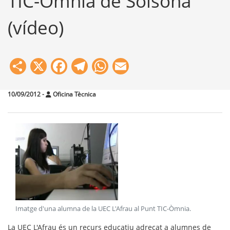
TIC-Òmnia de Solsona
(vídeo)
Share
X
Facebook
Telegram
WhatsApp
Email
10/09/2012
-
Oficina Tècnica
Imatge d'una alumna de la UEC L'Afrau al Punt TIC-Òmnia
.
La UEC L'Afrau és un recurs educatiu adreçat a alumnes de