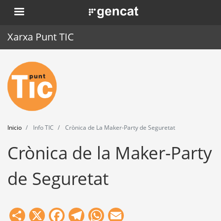
Pasar
. Obre en una nova finestra.
al
contenido
Xarxa Punt TIC
principal
Inicio
Punt TIC
Actualidad
Inicio
Info TIC
Crònica de La Maker-Party de Seguretat
Agenda
Crònica de la Maker-Party
Formación
de Seguretat
Herramientas
Share
X
Facebook
Telegram
WhatsApp
Email