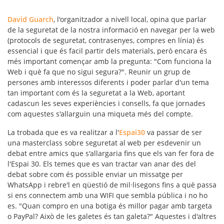
David Guarch
, l'organitzador a nivell local, opina que
parlar
de la seguretat de la nostra informació en navegar per la web
(protocols de seguretat, contrasenyes, compres en línia)
és
essencial i que és facil partir dels materials, però encara és
més important començar
amb la pregunta: "Com funciona la
Web i què fa que
no sigui segura?".
Reunir un grup de
persones amb interessos diferents i poder parlar d'un tema
tan important com és la seguretat a la Web, aportant
cadascun les seves experiències i consells, fa que jornades
com aquestes s'allarguin una miqueta més del compte.
La trobada que es va realitzar a l'
Espai30
va passar de ser
una masterclass
sobre seguretat al web per esdevenir un
debat entre amics que s'allargaria fins que els van fer fora de
l'Espai 30. Els temes que es van tractar van anar des del
debat sobre com
és possible enviar un missatge per
WhatsApp i rebre'l en qüestió de mil·lisegons
fins a què passa
si ens connectem amb una WIFI que sembla pública i no ho
es. "
Quan compro en una botiga és millor pagar amb targeta
o PayPal?
Això de les galetes és tan galeta?" Aquestes i d'altres