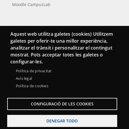
Moodle CampusLab
Conecta
Aquest web utilitza galetes (cookies) Utilitzem
galetes per oferir-te una millor experiència,
Contacto
analitzar el trànsit i personalitzar el contingut
Hemeroteca
mostrat. Pots acceptar totes les galetes o
configurar-les.
Política de privacitat
Avís legal
Política de cookies
CONFIGURACIÓ DE LES COOKIES
DENEGAR TODO