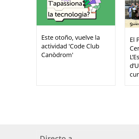
Este otoño, vuelve la
El 
actividad 'Code Club
Cen
Canòdrom'
L’E
d’U
cu
Directo a