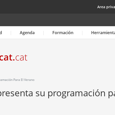
Pasar
top
Area priv
al
contenido
principal
d
Agenda
Formación
Herramient
ramación Para El Verano
 presenta su programación p