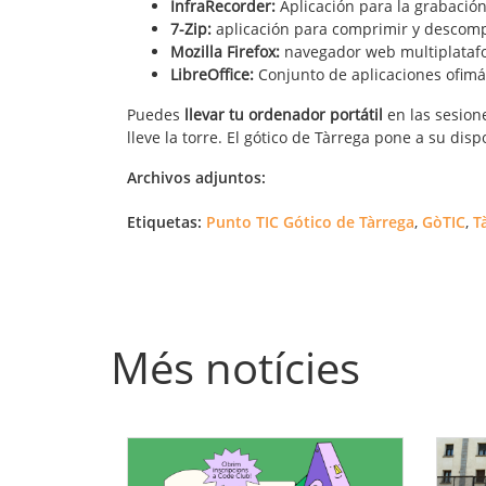
InfraRecorder:
Aplicación para la grabación
7-Zip:
aplicación para comprimir y descompri
Mozilla Firefox:
navegador web multiplatafor
LibreOffice:
Conjunto de aplicaciones ofimáti
Puedes
llevar tu ordenador portátil
en las sesion
lleve la torre. El gótico de Tàrrega pone a su dispo
Archivos adjuntos:
Etiquetas:
Punto TIC Gótico de Tàrrega
,
GòTIC
,
T
Més notícies