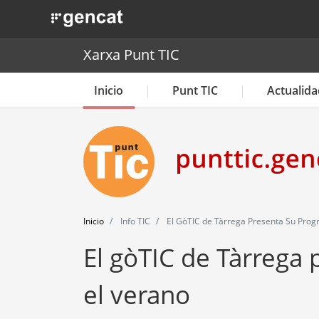
. Obre en una nova finestra.
Xarxa Punt TIC
Inicio
Punt TIC
Actualida
Inicio
Info TIC
El GòTIC de Tàrrega Presenta Su Prog
El gòTIC de Tàrrega
el verano