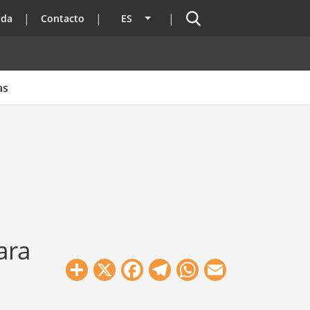
Buscador
ada
Contacto
ES
Lista adicional de acciones
as
ara
Share
X
Facebook
Telegram
WhatsApp
Email