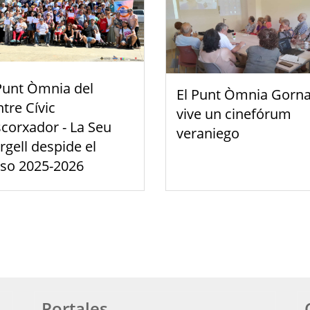
Punt Òmnia del
El Punt Òmnia Gorna
tre Cívic
vive un cinefórum
scorxador - La Seu
veraniego
rgell despide el
rso 2025-2026
Portales