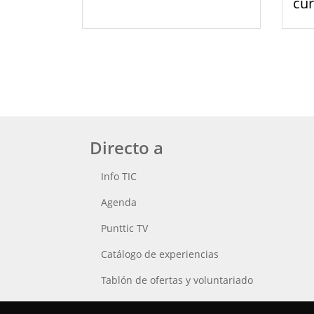
cu
Directo a
Info TIC
Agenda
Punttic TV
Catálogo de experiencias
Tablón de ofertas y voluntariado
Busca tu Punt TIC