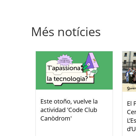
Més notícies
Este otoño, vuelve la
El 
actividad 'Code Club
Cen
Canòdrom'
L’E
d’U