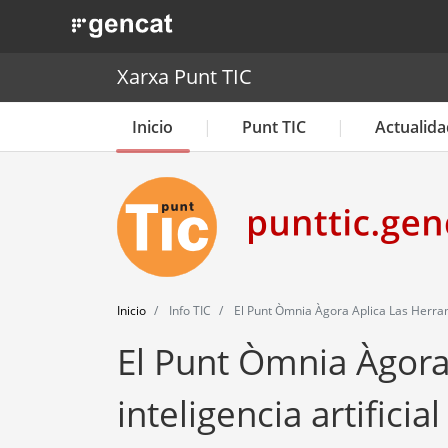
. Obre en una nova finestra.
Xarxa Punt TIC
Inicio
Punt TIC
Actualida
Inicio
Info TIC
El Punt Òmnia Àgora Aplica Las Herrami
El Punt Òmnia Àgora
inteligencia artifici