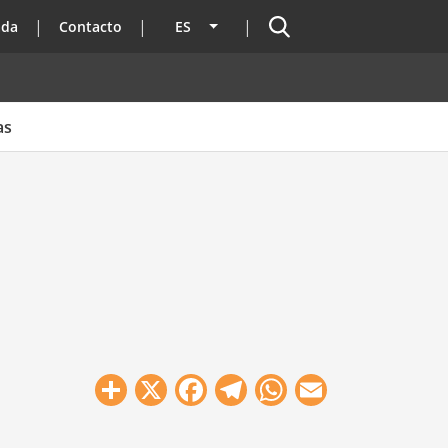
Buscador
ada
Contacto
ES
Lista adicional de acciones
as
Share
X
Facebook
Telegram
WhatsApp
Email