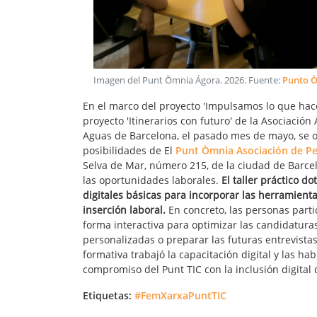
Imagen del Punt Òmnia Ágora
.
2026
. Fuente:
Punto 
En el marco del proyecto 'Impulsamos lo que hace
proyecto 'Itinerarios con futuro' de la Asociación
Aguas de Barcelona, el pasado mes de mayo, se or
posibilidades de El
Punt Òmnia Asociación de Pe
Selva de Mar, número 215, de la ciudad de Barce
las oportunidades laborales.
El taller práctico d
digitales básicas para incorporar las herramientas
inserción laboral.
En concreto, las personas parti
forma interactiva para optimizar las candidaturas
personalizadas o preparar las futuras entrevistas
formativa trabajó la capacitación digital y las ha
compromiso del Punt TIC con la inclusión digital 
Etiquetas:
#FemXarxaPuntTIC