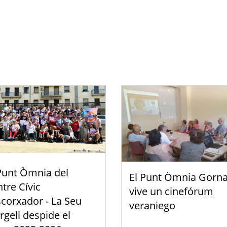
Punt Òmnia del
El Punt Òmnia Gorna
tre Cívic
vive un cinefórum
scorxador - La Seu
veraniego
rgell despide el