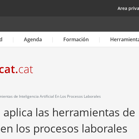
Pasar
top
Area priv
al
contenido
principal
d
Agenda
Formación
Herramient
entas de Inteligencia Artificial En Los Procesos Laborales
 aplica las herramientas de
al en los procesos laborales