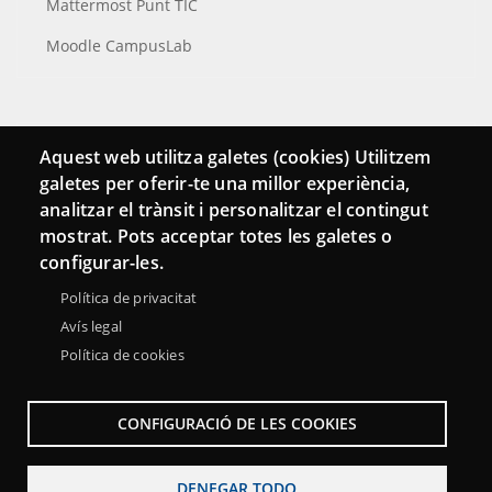
Mattermost Punt TIC
Moodle CampusLab
Conecta
Aquest web utilitza galetes (cookies) Utilitzem
galetes per oferir-te una millor experiència,
Contacto
analitzar el trànsit i personalitzar el contingut
Hemeroteca
mostrat. Pots acceptar totes les galetes o
configurar-les.
Política de privacitat
Avís legal
Política de cookies
CONFIGURACIÓ DE LES COOKIES
DENEGAR TODO