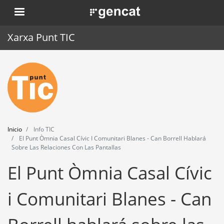
Pasar
. Obre en una nova finestra.
al
contenido
Xarxa Punt TIC
principal
Inicio
Punt TIC
Actualidad
Inicio
Info TIC
Agenda
El Punt Òmnia Casal Cívic I Comunitari Blanes - Can Borrell Hablará
Sobre Las Relaciones Con Las Pantallas
Formación
El Punt Òmnia Casal Cívic
Herramientas
i Comunitari Blanes - Can