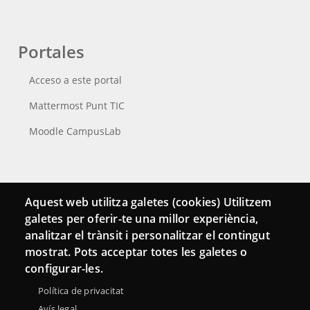
Portales
Acceso a este portal
Mattermost Punt TIC
Moodle CampusLab
Conecta
Aquest web utilitza galetes (cookies) Utilitzem
galetes per oferir-te una millor experiència,
Contacto
analitzar el trànsit i personalitzar el contingut
Hemeroteca
mostrat. Pots acceptar totes les galetes o
configurar-les.
Política de privacitat
Avís legal