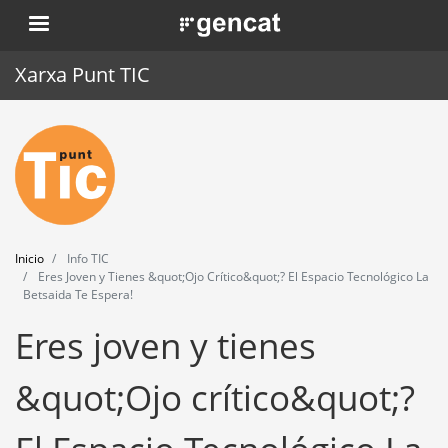
Pasar
. Obre en una nova finestra.
al
contenido
Xarxa Punt TIC
principal
Inicio
Punt TIC
Actualidad
Inicio
Info TIC
Agenda
Eres Joven y Tienes &quot;Ojo Crítico&quot;? El Espacio Tecnológico La
Betsaida Te Espera!
Formación
Eres joven y tienes
Herramientas
&quot;Ojo crítico&quot;?