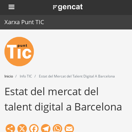
Pasar
. Obre en una nova finestra.
al
contenido
Xarxa Punt TIC
principal
Inicio
Punt TIC
Actualidad
Inicio
Info TIC
Estat del Mercat del Talent Digital A Barcelona
Agenda
Estat del mercat del
Formación
talent digital a Barcelona
Herramientas
Share
X
Facebook
Telegram
WhatsApp
Email