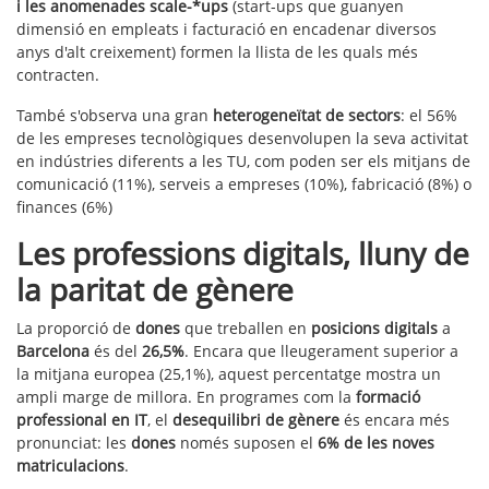
i les anomenades scale-*ups
(start-ups que guanyen
dimensió en empleats i facturació en encadenar diversos
anys d'alt creixement) formen la llista de les quals més
contracten.
També s'observa una gran
heterogeneïtat de sectors
: el 56%
de les empreses tecnològiques desenvolupen la seva activitat
en indústries diferents a les TU, com poden ser els mitjans de
comunicació (11%), serveis a empreses (10%), fabricació (8%) o
finances (6%)
Les professions digitals, lluny de
la paritat de gènere
La proporció de
dones
que treballen en
posicions digitals
a
Barcelona
és del
26,5%
. Encara que lleugerament superior a
la mitjana europea (25,1%), aquest percentatge mostra un
ampli marge de millora. En programes com la
formació
professional en IT
, el
desequilibri de gènere
és encara més
pronunciat: les
dones
només suposen el
6% de les noves
matriculacions
.