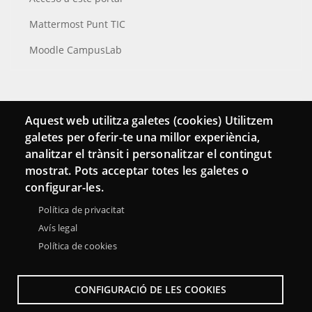
Mattermost Punt TIC
Moodle CampusLab
Conecta
Aquest web utilitza galetes (cookies) Utilitzem
galetes per oferir-te una millor experiència,
Contacto
analitzar el trànsit i personalitzar el contingut
Hemeroteca
mostrat. Pots acceptar totes les galetes o
configurar-les.
Política de privacitat
Avís legal
Política de cookies
CONFIGURACIÓ DE LES COOKIES