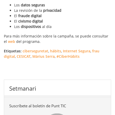
Los
datos
seguras
La revisión de la
privacidad
El
fraude digital
El
civismo
digital
Los
dispositivos
al día
Para más información sobre la campaña, se puede consultar
el
web
del programa.
Etiquetas:
ciberseguretat
,
hàbits
,
Internet Segura
,
frau
digital
,
CESICAT
,
Màrius Serra
,
#CiberHàbits
Setmanari
Suscríbete al boletín de Punt TIC