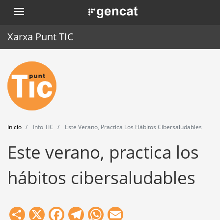
Pasar
. Obre en una nova finestra.
al
contenido
Xarxa Punt TIC
principal
Inicio
Punt TIC
Actualidad
Inicio
Info TIC
Este Verano, Practica Los Hábitos Cibersaludables
Agenda
Este verano, practica los
Formación
hábitos cibersaludables
Herramientas
Share
X
Facebook
Telegram
WhatsApp
Email