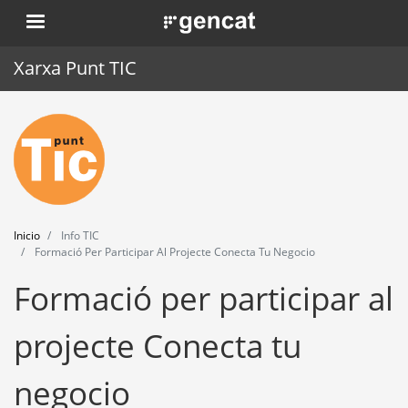
Pasar
. Obre en una nova finestra.
al
contenido
Xarxa Punt TIC
principal
Inicio
Punt TIC
Actualidad
Inicio
Info TIC
Agenda
Formació Per Participar Al Projecte Conecta Tu Negocio
Formació per participar al
Formación
Herramientas
projecte Conecta tu
negocio