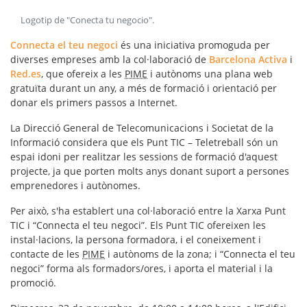
Logotip de "Conecta tu negocio"
.
Connecta el teu negoci
és una iniciativa promoguda per
diverses empreses amb la col·laboració de
Barcelona Activa
i
Red.es
, que ofereix a les
PIME
i autònoms una plana web
gratuïta durant un any, a més de formació i orientació per
donar els primers passos a Internet.
La Direcció General de Telecomunicacions i Societat de la
Informació considera que els
Punt TIC – Teletreball
són un
espai idoni per realitzar les sessions de formació d'aquest
projecte, ja que porten molts anys donant suport a persones
emprenedores i autònomes.
Per això, s'ha establert una
col·laboració
entre la Xarxa Punt
TIC i “Connecta el teu negoci”. Els Punt TIC ofereixen les
instal·lacions, la persona formadora, i el coneixement i
contacte de les
PIME
i autònoms de la zona; i “Connecta el teu
negoci” forma als formadors/ores, i aporta el material i la
promoció.