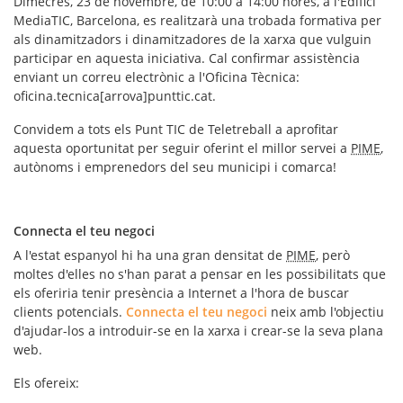
Dimecres, 23 de novembre, de 10:00 a 14:00 hores, a l'Edifici
MediaTIC, Barcelona, es realitzarà una
trobada formativa per
als dinamitzadors i dinamitzadores
de la xarxa que vulguin
participar en aquesta iniciativa. Cal confirmar assistència
enviant un correu electrònic a l'Oficina Tècnica:
oficina.tecnica[arrova]punttic.cat.
Convidem a tots els Punt TIC de Teletreball a aprofitar
aquesta oportunitat per seguir oferint el millor servei a
PIME
,
autònoms i emprenedors del seu municipi i comarca!
Connecta el teu negoci
A l'estat espanyol hi ha una gran densitat de
PIME
, però
moltes d'elles no s'han parat a pensar en les possibilitats que
els oferiria tenir presència a Internet a l'hora de buscar
clients potencials.
Connecta el teu negoci
neix amb l'objectiu
d'ajudar-los a introduir-se en la xarxa i crear-se la seva plana
web.
Els ofereix: