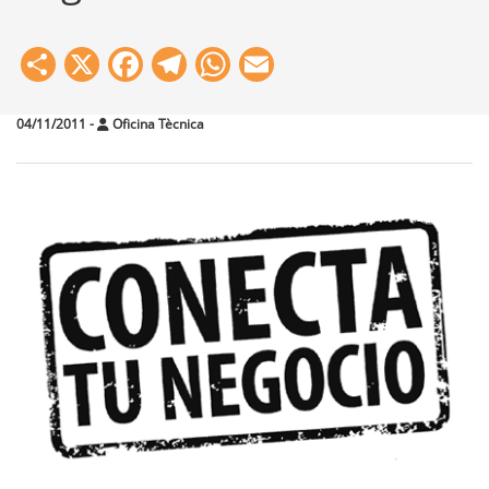
Share
X
Facebook
Telegram
WhatsApp
Email
04/11/2011
-
Oficina Tècnica