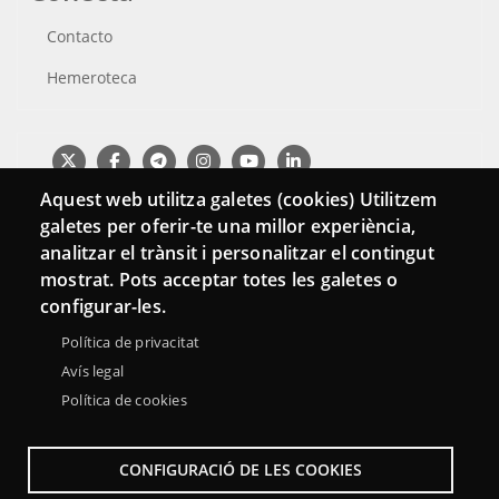
Contacto
Hemeroteca
Aquest web utilitza galetes (cookies) Utilitzem
galetes per oferir-te una millor experiència,
analitzar el trànsit i personalitzar el contingut
mostrat. Pots acceptar totes les galetes o
configurar-les.
Política de privacitat
Menu
Avís legal
Sobre la Red Punt TIC
Aviso legal
Accesibilidad
Footer
Política de cookies
Mapa web
CONFIGURACIÓ DE LES COOKIES