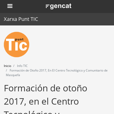
Pasar
. Obre en una nova finestra.
al
contenido
Xarxa Punt TIC
principal
Inicio
Punt TIC
Actualidad
Inicio
Info TIC
Agenda
Formación de Otoño 2017, En El Centro Tecnológico y Comunitario de
Masquefa
Formación
Formación de otoño
Herramientas
2017, en el Centro