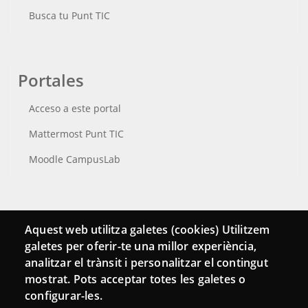
Busca tu Punt TIC
Portales
Acceso a este portal
Mattermost Punt TIC
Moodle CampusLab
Conecta
Aquest web utilitza galetes (cookies) Utilitzem
galetes per oferir-te una millor experiència,
Contacto
analitzar el trànsit i personalitzar el contingut
Hemeroteca
mostrat. Pots acceptar totes les galetes o
configurar-les.