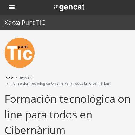
Pasar
. Obre en una nova finestra.
al
contenido
Xarxa Punt TIC
principal
Inicio
Punt TIC
Actualidad
Inicio
Info TIC
Agenda
Formación Tecnológica On Line Para Todos En Cibernàrium
Formación tecnológica on
Formación
Herramientas
line para todos en
Cibernàrium