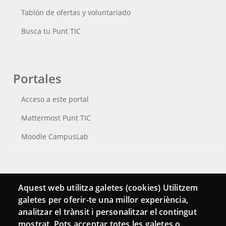
Tablón de ofertas y voluntariado
Busca tu Punt TIC
Portales
Acceso a este portal
Mattermost Punt TIC
Moodle CampusLab
Conecta
Aquest web utilitza galetes (cookies) Utilitzem
galetes per oferir-te una millor experiència,
Contacto
analitzar el trànsit i personalitzar el contingut
Hemeroteca
mostrat. Pots acceptar totes les galetes o