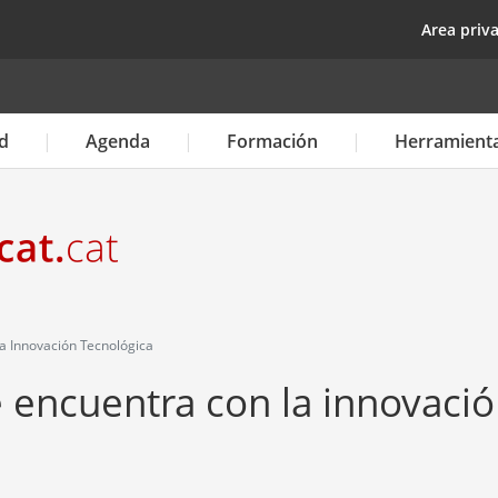
Pasar
top
Area priv
al
contenido
principal
d
Agenda
Formación
Herramient
a Innovación Tecnológica
e encuentra con la innovaci