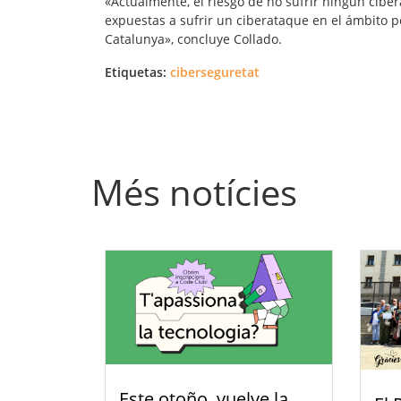
«Actualmente, el riesgo de no sufrir ningún cibe
expuestas a sufrir un ciberataque en el ámbito 
Catalunya», concluye Collado.
Etiquetas:
ciberseguretat
Més notícies
Este otoño, vuelve la