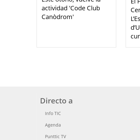
El 
actividad 'Code Club
Cen
Canòdrom'
L’E
d’U
cu
Directo a
Info TIC
Agenda
Punttic TV