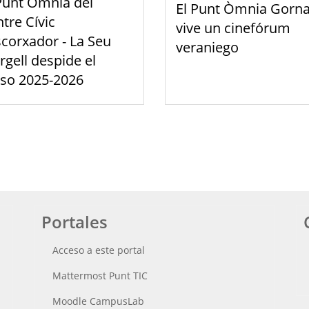
Punt Òmnia del
El Punt Òmnia Gorna
tre Cívic
vive un cinefórum
scorxador - La Seu
veraniego
rgell despide el
rso 2025-2026
Portales
Acceso a este portal
Mattermost Punt TIC
Moodle CampusLab