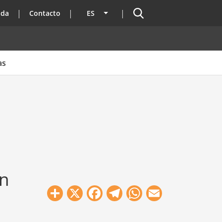
Buscador
ada
Contacto
ES
Lista adicional de acciones
as
ón
Share
X
Facebook
Telegram
WhatsApp
Email