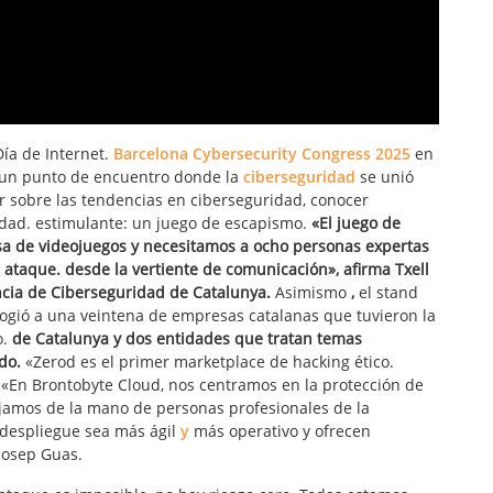
ía de Internet.
Barcelona Cybersecurity Congress 2025
en
en un punto de encuentro donde la
ciberseguridad
se unió
r sobre las tendencias en ciberseguridad, conocer
idad. estimulante: un juego de escapismo.
«El juego de
a de videojuegos y necesitamos a ocho personas expertas
ataque. desde la vertiente de comunicación», afirma Txell
cia de Ciberseguridad de Catalunya.
Asimismo
,
el stand
ogió a una veintena de empresas catalanas que tuvieron la
o.
de Catalunya y dos entidades que tratan temas
do.
«Zerod es el primer marketplace de hacking ético.
 «En Brontobyte Cloud, nos centramos en la protección de
bajamos de la mano de personas profesionales de la
 despliegue sea más ágil
y
más operativo y ofrecen
Josep Guas.