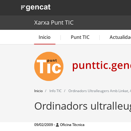
. Obre en una nova finestra.
Xarxa Punt TIC
Inicio
Punt TIC
Actualida
Inicio
Info TIC
Ordinadors Ultralleugers Amb Linkat, A
Ordinadors ultralleu
09/02/2009
-
Oficina Tècnica