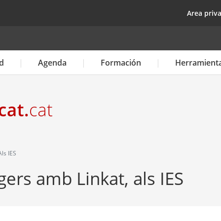
Pasar
top
Area priv
al
contenido
principal
d
Agenda
Formación
Herramient
ls IES
gers amb Linkat, als IES