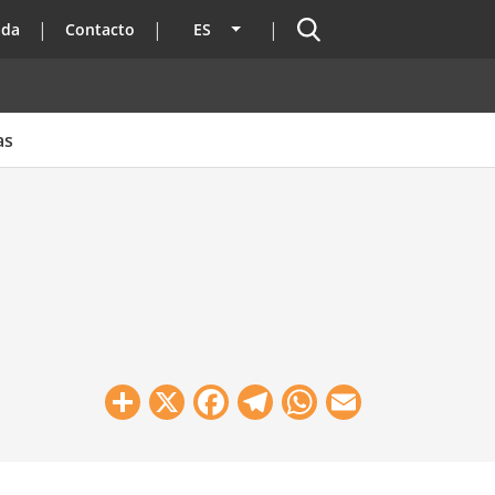
Buscador
ada
Contacto
ES
Lista adicional de acciones
as
Share
X
Facebook
Telegram
WhatsApp
Email