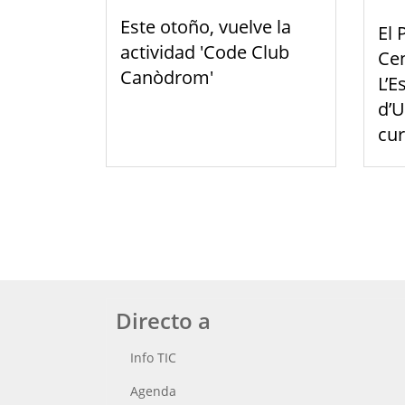
Este otoño, vuelve la
El 
actividad 'Code Club
Cen
Canòdrom'
L’E
d’U
cu
Directo a
Info TIC
Agenda