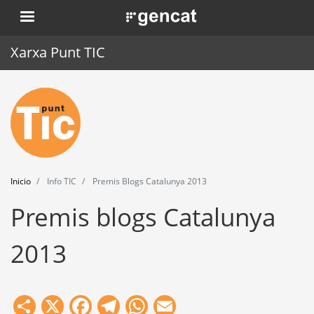
Pasar
. Obre en una nova finestra.
al
contenido
Xarxa Punt TIC
principal
Inicio
Punt TIC
Actualidad
Inicio
Info TIC
Premis Blogs Catalunya 2013
Agenda
Premis blogs Catalunya
Formación
2013
Herramientas
Share
X
Facebook
Telegram
WhatsApp
Email