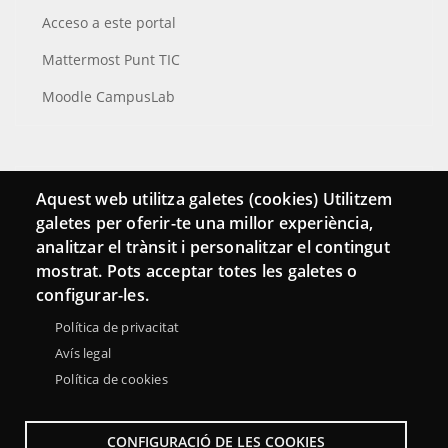
Acceso a este portal
Mattermost Punt TIC
Moodle CampusLab
Conecta
Aquest web utilitza galetes (cookies) Utilitzem
galetes per oferir-te una millor experiència,
Contacto
analitzar el trànsit i personalitzar el contingut
Hemeroteca
mostrat. Pots acceptar totes les galetes o
configurar-les.
Política de privacitat
Avís legal
Política de cookies
CONFIGURACIÓ DE LES COOKIES