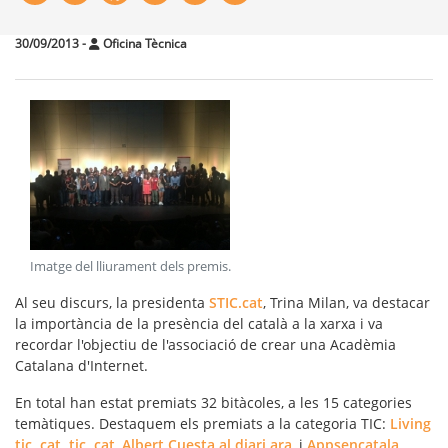
30/09/2013
-
Oficina Tècnica
Imatge del lliurament dels premis
.
Al seu discurs, la presidenta
STIC.cat
,
Trina Milan,
va destacar
la importància de la
presència del català a la xarxa
i va
recordar l'objectiu de l'associació de crear una Acadèmia
Catalana d'Internet.
En total han estat premiats 32 bitàcoles, a les 15 categories
temàtiques. Destaquem els premiats a la
categoria TIC
:
Living
tic, cat, tic, cat
,
Albert Cuesta al diari ara
, i
Appsencatala
.