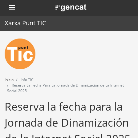
Pasar
. Obre en una nova finestra.
al
contenido
Xarxa Punt TIC
principal
Inicio
Punt TIC
Actualidad
Inicio
Info TIC
Agenda
Reserva La Fecha Para La Jornada de Dinamización de La Internet
Social 2025
Formación
Reserva la fecha para la
Herramientas
Jornada de Dinamización