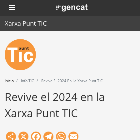
Pasar
. Obre en una nova finestra.
al
contenido
Xarxa Punt TIC
principal
Inicio
Punt TIC
Actualidad
Inicio
Info TIC
Revive El 2024 En La Xarxa Punt TIC
Agenda
Revive el 2024 en la
Formación
Xarxa Punt TIC
Herramientas
Share
X
Facebook
Telegram
WhatsApp
Email