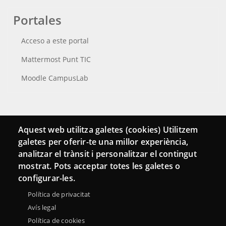
Portales
Acceso a este portal
Mattermost Punt TIC
Moodle CampusLab
Conecta
Aquest web utilitza galetes (cookies) Utilitzem
galetes per oferir-te una millor experiència,
Contacto
analitzar el trànsit i personalitzar el contingut
Hemeroteca
mostrat. Pots acceptar totes les galetes o
configurar-les.
Política de privacitat
Avís legal
Política de cookies