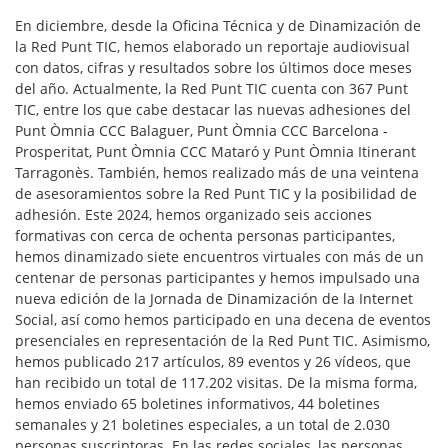
En diciembre, desde la Oficina Técnica y de Dinamización de
la Red Punt TIC, hemos elaborado un reportaje audiovisual
con datos, cifras y resultados sobre los últimos doce meses
del año. Actualmente, la Red Punt TIC cuenta con 367 Punt
TIC, entre los que cabe destacar las nuevas adhesiones del
Punt Òmnia CCC Balaguer, Punt Òmnia CCC Barcelona -
Prosperitat, Punt Òmnia CCC Mataró y Punt Òmnia Itinerant
Tarragonès. También, hemos realizado más de una veintena
de asesoramientos sobre la Red Punt TIC y la posibilidad de
adhesión. Este 2024, hemos organizado seis acciones
formativas con cerca de ochenta personas participantes,
hemos dinamizado siete encuentros virtuales con más de un
centenar de personas participantes y hemos impulsado una
nueva edición de la Jornada de Dinamización de la Internet
Social, así como hemos participado en una decena de eventos
presenciales en representación de la Red Punt TIC. Asimismo,
hemos publicado 217 artículos, 89 eventos y 26 vídeos, que
han recibido un total de 117.202 visitas. De la misma forma,
hemos enviado 65 boletines informativos, 44 boletines
semanales y 21 boletines especiales, a un total de 2.030
personas suscriptoras. En las redes sociales, las personas