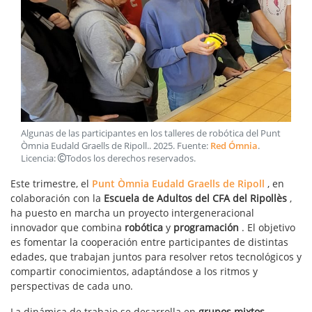
Algunas de las participantes en los talleres de robótica del Punt
Òmnia Eudald Graells de Ripoll.
.
2025
. Fuente:
Red Ómnia
.
Licencia:
Todos los derechos reservados
.
Este trimestre, el
Punt Òmnia Eudald Graells de Ripoll
, en
colaboración con la
Escuela de Adultos del CFA del Ripollès
,
ha puesto en marcha un proyecto intergeneracional
innovador que combina
robótica
y
programación
. El objetivo
es fomentar la cooperación entre participantes de distintas
edades, que trabajan juntos para resolver retos tecnológicos y
compartir conocimientos, adaptándose a los ritmos y
perspectivas de cada uno.
La dinámica de trabajo se desarrolla en
grupos mixtos,