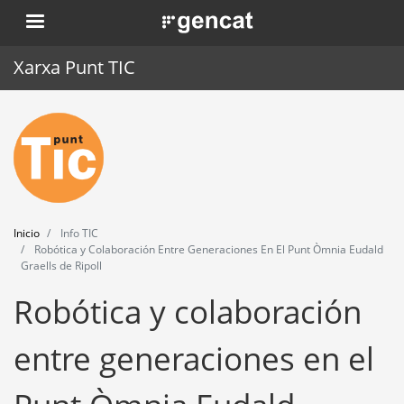
Pasar
. Obre en una nova finestra.
al
contenido
Xarxa Punt TIC
principal
Inicio
Punt TIC
Actualidad
Inicio
Info TIC
Agenda
Robótica y Colaboración Entre Generaciones En El Punt Òmnia Eudald
Graells de Ripoll
Formación
Robótica y colaboración
Herramientas
entre generaciones en el