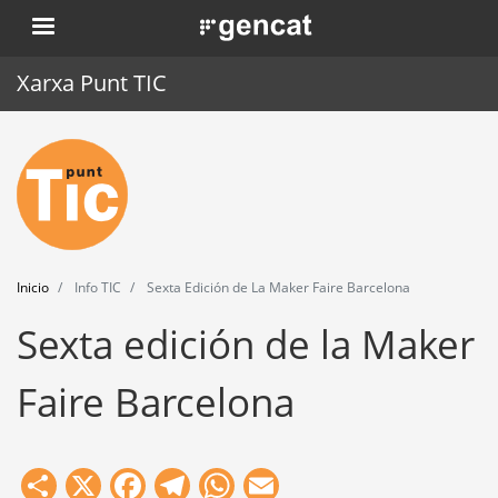
Pasar
. Obre en una nova finestra.
al
contenido
Xarxa Punt TIC
principal
Inicio
Punt TIC
Actualidad
Inicio
Info TIC
Sexta Edición de La Maker Faire Barcelona
Agenda
Sexta edición de la Maker
Formación
Faire Barcelona
Herramientas
Share
X
Facebook
Telegram
WhatsApp
Email