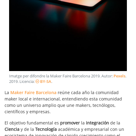
Imatge per difondre la Maker Faire Barcelona 2019
. Autor:
Pexels
.
2019
. Licencia:
BY-SA
.
La
Maker Faire Barcelona
reúne cada año la comunidad
maker local e internacional, entendiendo esta comunidad
como un universo amplio que une makers, tecnólogos,
científicos y empresas.
El objetivo fundamental es
promover
la
integración
de la
Ciencia
y de la
Tecnología
académica y empresarial con un
ecosistema de innovación de rápido crecimiento como el