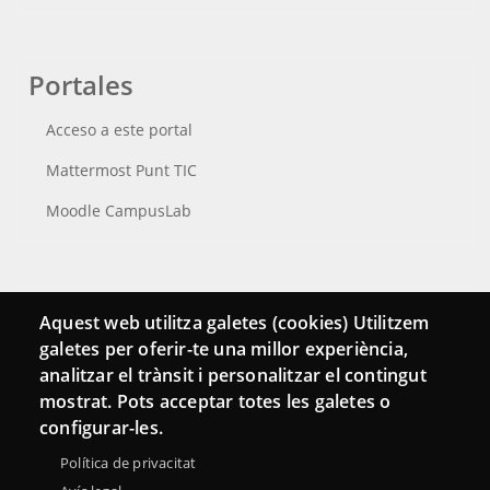
Portales
Acceso a este portal
Mattermost Punt TIC
Moodle CampusLab
Conecta
Aquest web utilitza galetes (cookies) Utilitzem
galetes per oferir-te una millor experiència,
Contacto
analitzar el trànsit i personalitzar el contingut
Hemeroteca
mostrat. Pots acceptar totes les galetes o
configurar-les.
Política de privacitat