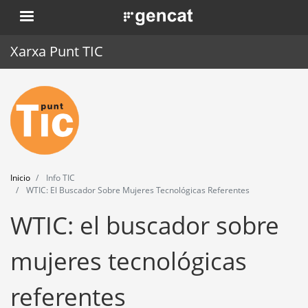
Pasar
. Obre en una nova finestra.
al
contenido
Xarxa Punt TIC
principal
Inicio
Punt TIC
Actualidad
Inicio
Info TIC
Agenda
WTIC: El Buscador Sobre Mujeres Tecnológicas Referentes
WTIC: el buscador sobre
Formación
Herramientas
mujeres tecnológicas
referentes