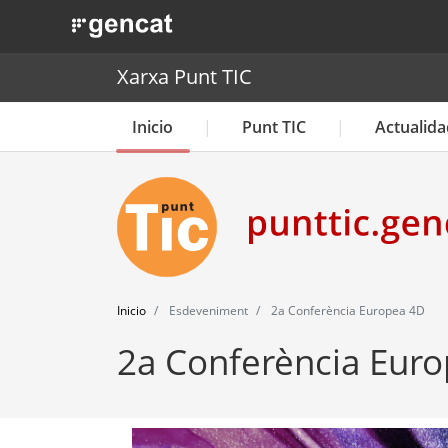
. Obre en una nova finestra.
Xarxa Punt TIC
Inicio
Punt TIC
Actualida
Inicio
Esdeveniment
2a Conferència Europea 4D
2a Conferència Eur