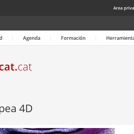
Pasar
top
Area priv
al
contenido
principal
d
Agenda
Formación
Herramient
opea 4D