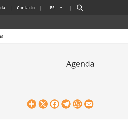
Buscador
ada
Contacto
ES
Lista adicional de acciones
as
Agenda
Share
X
Facebook
Telegram
WhatsApp
Email