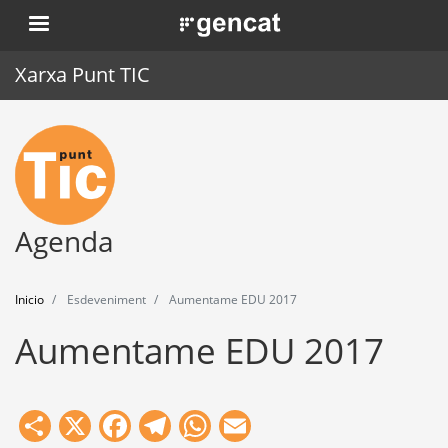
Pasar
. Obre en una nova finestra.
al
contenido
Xarxa Punt TIC
principal
Inicio
Punt TIC
Actualidad
Agenda
Agenda
Inicio
Esdeveniment
Aumentame EDU 2017
Formación
Aumentame EDU 2017
Herramientas
Share
X
Facebook
Telegram
WhatsApp
Email