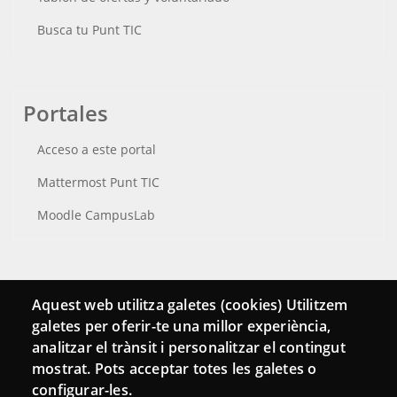
Busca tu Punt TIC
Portales
Acceso a este portal
Mattermost Punt TIC
Moodle CampusLab
Conecta
Aquest web utilitza galetes (cookies) Utilitzem
galetes per oferir-te una millor experiència,
Contacto
analitzar el trànsit i personalitzar el contingut
Hemeroteca
mostrat. Pots acceptar totes les galetes o
configurar-les.