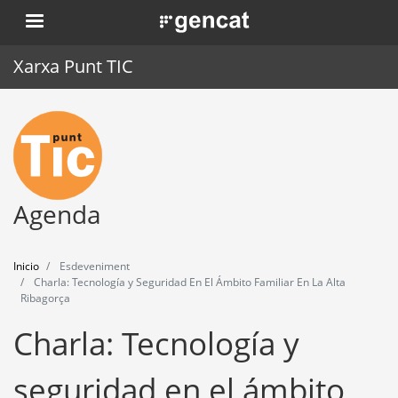
Pasar
. Obre en una nova finestra.
al
contenido
Xarxa Punt TIC
principal
Inicio
Punt TIC
Actualidad
Agenda
Agenda
Inicio
Esdeveniment
Formación
Charla: Tecnología y Seguridad En El Ámbito Familiar En La Alta
Ribagorça
Herramientas
Charla: Tecnología y
seguridad en el ámbito