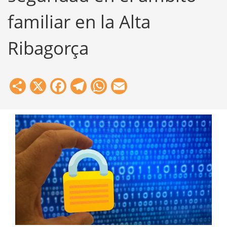
familiar en la Alta
Ribagorça
Share
X
Facebook
Telegram
WhatsApp
Email