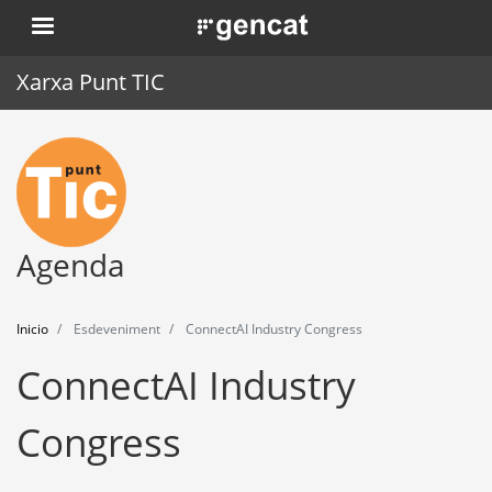
Pasar
. Obre en una nova finestra.
al
contenido
Xarxa Punt TIC
principal
Inicio
Punt TIC
Actualidad
Agenda
Agenda
Inicio
Esdeveniment
ConnectAI Industry Congress
Formación
ConnectAI Industry
Herramientas
Congress