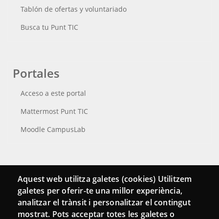
Tablón de ofertas y voluntariado
Busca tu Punt TIC
Portales
Acceso a este portal
Mattermost Punt TIC
Moodle CampusLab
Conecta
Aquest web utilitza galetes (cookies) Utilitzem
galetes per oferir-te una millor experiència,
Contacto
analitzar el trànsit i personalitzar el contingut
Hemeroteca
mostrat. Pots acceptar totes les galetes o