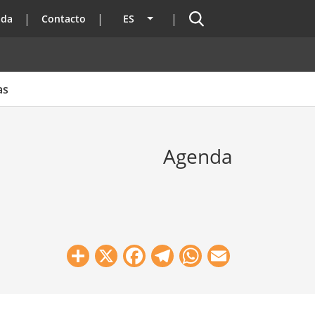
Buscador
ada
Contacto
ES
Lista adicional de acciones
as
Agenda
Share
X
Facebook
Telegram
WhatsApp
Email