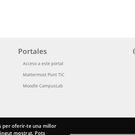
Portales
Acceso a este portal
Mattermost Punt TIC
Moodle CampusLab
 per oferir-te una millor
ntingut mostrat. Pots