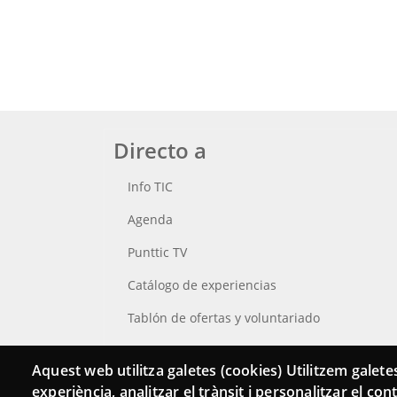
Directo a
Info TIC
Agenda
Punttic TV
Catálogo de experiencias
Tablón de ofertas y voluntariado
Busca tu Punt TIC
Aquest web utilitza galetes (cookies) Utilitzem galetes
experiència, analitzar el trànsit i personalitzar el co