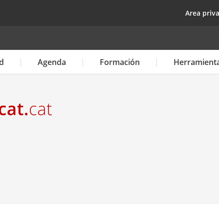
Pasar
top
Area priv
al
contenido
principal
d
Agenda
Formación
Herramient