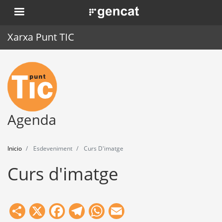
Pasar
. Obre en una nova finestra.
al
contenido
Xarxa Punt TIC
principal
Inicio
Punt TIC
Actualidad
Agenda
Agenda
Inicio
Esdeveniment
Curs D'imatge
Formación
Curs d'imatge
Herramientas
Share
X
Facebook
Telegram
WhatsApp
Email