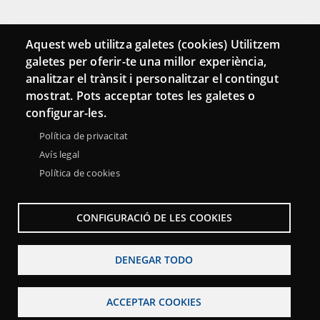
Conecta
Aquest web utilitza galetes (cookies) Utilitzem
galetes per oferir-te una millor experiència,
Contacto
analitzar el trànsit i personalitzar el contingut
Hemeroteca
mostrat. Pots acceptar totes les galetes o
configurar-les.
Política de privacitat
Avís legal
Política de cookies
CONFIGURACIÓ DE LES COOKIES
DENEGAR TODO
Menu
Sobre la Red Punt TIC
Aviso legal
Accesibilidad
Footer
ACCEPTAR COOKIES
Mapa web