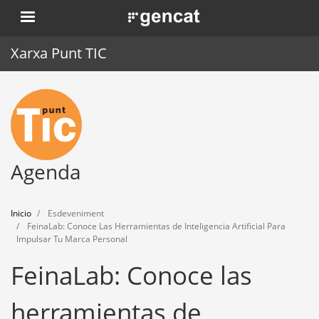
Pasar
. Obre en una nova finestra.
al
contenido
Xarxa Punt TIC
principal
Inicio
Punt TIC
Actualidad
Agenda
Agenda
Inicio
Esdeveniment
Formación
FeinaLab: Conoce Las Herramientas de Inteligencia Artificial Para
Impulsar Tu Marca Personal
Herramientas
FeinaLab: Conoce las
herramientas de