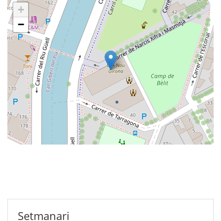
+
−
Setmanari