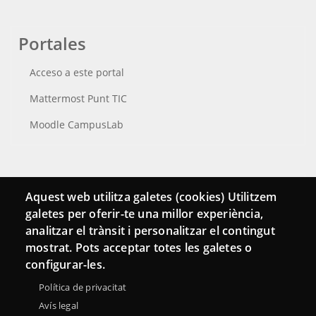
Portales
Acceso a este portal
Mattermost Punt TIC
Moodle CampusLab
Conecta
Aquest web utilitza galetes (cookies) Utilitzem
galetes per oferir-te una millor experiència,
Contacto
analitzar el trànsit i personalitzar el contingut
Hemeroteca
mostrat. Pots acceptar totes les galetes o
configurar-les.
Política de privacitat
Avís legal