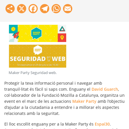
Share
X
Facebook
Telegram
WhatsApp
Email
Maker Party Seguridad web
.
Protegir la teva informació personal i navegar amb
tranquil·litat és fàcil si saps com. Enguany el
David Guarch
,
col·laborador de la Fundació Mozilla a Catalunya, organitza un
event en el marc de les actuacions
Maker Party
amb l'objectiu
d'ajudar a la ciutadania a entendre i a millorar els aspectes
relacionats amb la seguritat.
El lloc escollit enguany per a la Maker Party és
Espai30
.