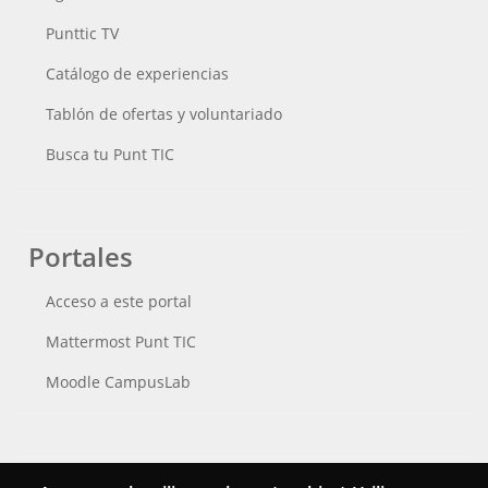
Punttic TV
Catálogo de experiencias
Tablón de ofertas y voluntariado
Busca tu Punt TIC
Portales
Acceso a este portal
Mattermost Punt TIC
Moodle CampusLab
Conecta