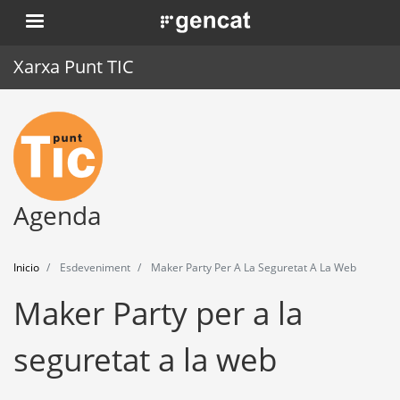
Pasar
. Obre en una nova finestra.
al
contenido
Xarxa Punt TIC
principal
Inicio
Punt TIC
Actualidad
Agenda
Agenda
Inicio
Esdeveniment
Maker Party Per A La Seguretat A La Web
Formación
Maker Party per a la
Herramientas
seguretat a la web