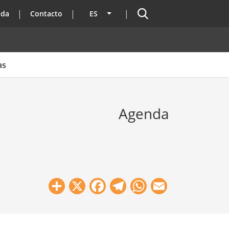
Buscador
ada
Contacto
ES
Lista adicional de acciones
as
Agenda
Share
X
Facebook
Telegram
WhatsApp
Email