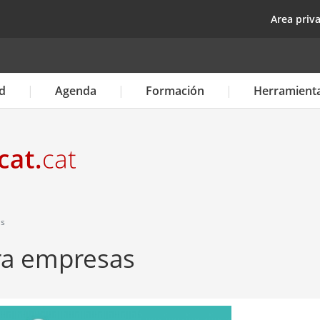
Pasar
top
Area priv
al
contenido
principal
d
Agenda
Formación
Herramient
as
ara empresas