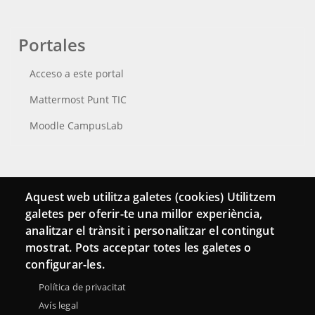
Portales
Acceso a este portal
Mattermost Punt TIC
Moodle CampusLab
Conecta
Aquest web utilitza galetes (cookies) Utilitzem
galetes per oferir-te una millor experiència,
Contacto
analitzar el trànsit i personalitzar el contingut
Hemeroteca
mostrat. Pots acceptar totes les galetes o
configurar-les.
Política de privacitat
Avís legal