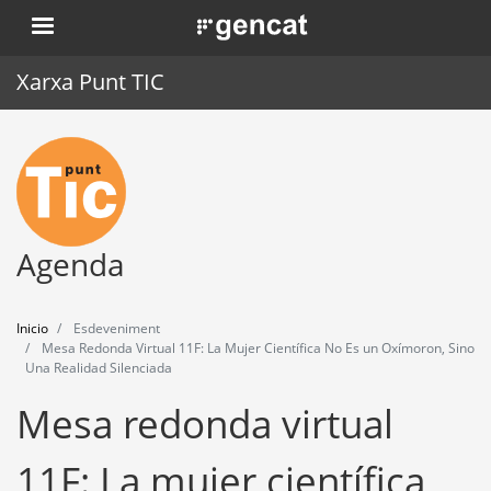
Pasar
. Obre en una nova finestra.
al
contenido
Xarxa Punt TIC
principal
Inicio
Punt TIC
Actualidad
Agenda
Agenda
Inicio
Esdeveniment
Formación
Mesa Redonda Virtual 11F: La Mujer Científica No Es un Oxímoron, Sino
Una Realidad Silenciada
Herramientas
Mesa redonda virtual
11F: La mujer científica