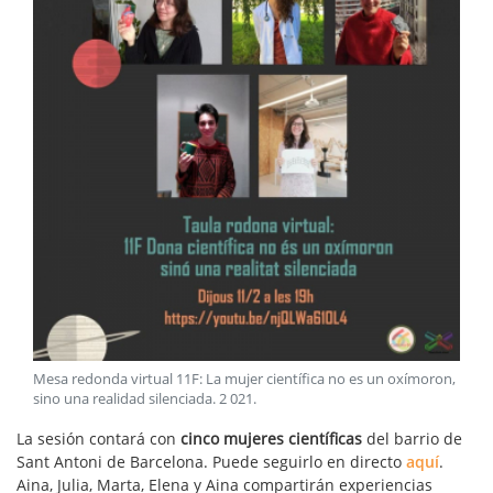
Mesa redonda virtual 11F: La mujer científica no es un oxímoron,
sino una realidad silenciada
.
2 021
.
La sesión contará con
cinco mujeres científicas
del barrio de
Sant Antoni de Barcelona. Puede seguirlo en directo
aquí
.
Aina, Julia, Marta, Elena y Aina compartirán experiencias