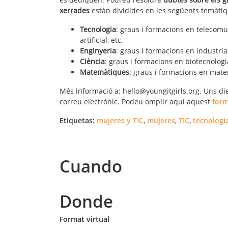
xerrades
estàn dividides en les següents temàtiq
Tecnologia
: graus i formacions en telecomun
artificial, etc.
Enginyeria
: graus i formacions en industria
Ciència
: graus i formacions en biotecnologi
Matemàtiques
: graus i formacions en matem
Més informació a: hello@youngitgirls.org. Uns die
correu electrònic. Podeu omplir aquí aquest
form
Etiquetas:
mujeres y TIC
,
mujeres
,
TIC
,
tecnologí
Cuando
Donde
Format virtual