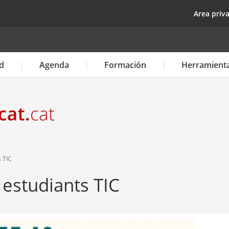
Pasar
top
Area priv
al
contenido
principal
d
Agenda
Formación
Herramient
s TIC
a estudiants TIC