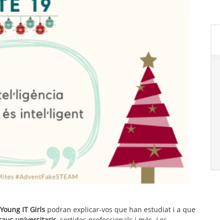
Young IT Girls
podran explicar-vos que han estudiat i a que
raus universitaris
, sortides professionals i més. Les