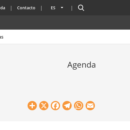
Buscador
ada
Contacto
ES
Lista adicional de acciones
as
Agenda
Share
X
Facebook
Telegram
WhatsApp
Email