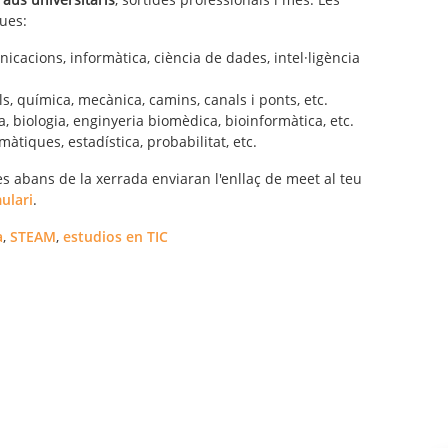
ues:
icacions, informàtica, ciència de dades, intel·ligència
ls, química, mecànica, camins, canals i ponts, etc.
a, biologia, enginyeria biomèdica, bioinformàtica, etc.
àtiques, estadística, probabilitat, etc.
s abans de la xerrada enviaran l'enllaç de meet al teu
ulari
.
a
,
STEAM
,
estudios en TIC