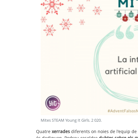
Mites STEAM Young It Girls
.
2 020
.
Quatre
xerrades
diferents on noies de l'equip de
és dediquen. Podreu resoldre
dubtes sobre els g