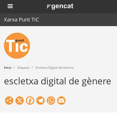
Pasar
. Obre en una nova finestra.
al
contenido
Xarxa Punt TIC
principal
Inicio
Punt TIC
Actualidad
Inicio
Etiqueta
Escletxa Digital de Gènere
Agenda
escletxa digital de gènere
Formación
Herramientas
Share
X
Facebook
Telegram
WhatsApp
Email