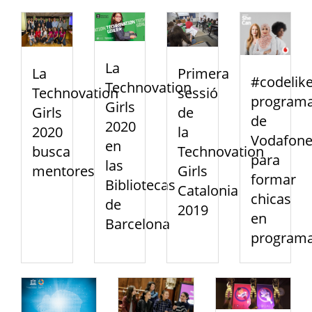
La
La
Primera
#codelike
Technovation
Technovation
sessió
program
Girls
Girls
de
de
2020
2020
la
Vodafon
en
busca
Technovation
para
las
mentores
Girls
formar
Bibliotecas
Catalonia
chicas
de
2019
en
Barcelona
programa