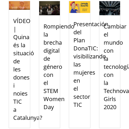
VÍDEO
Presentación
Rompiendo
Cambiar
|
del
la
el
Quina
Plan
brecha
mundo
és la
DonaTIC:
digital
con
situació
visibilizando
de
la
de
las
género
tecnologí
les
mujeres
con
con
dones
en
el
la
i
el
STEM
Technova
noies
sector
Women
Girls
TIC
TIC
Day
2020
a
Catalunya?