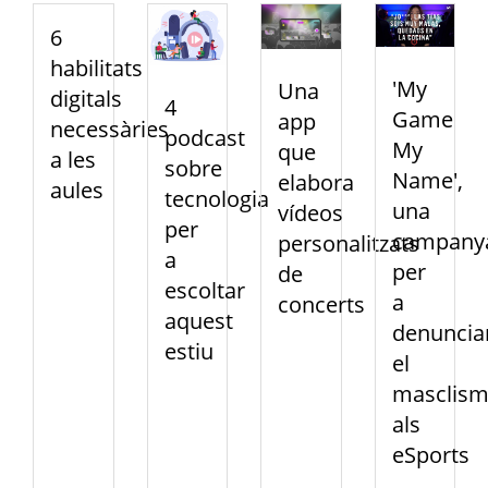
6
habilitats
'My
Una
digitals
4
Game
app
necessàries
podcast
My
que
a les
sobre
Name',
elabora
aules
tecnologia
una
vídeos
per
campany
personalitzats
a
per
de
escoltar
a
concerts
aquest
denuncia
estiu
el
masclis
als
eSports