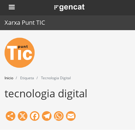
Pasar
. Obre en una nova finestra.
al
contenido
Xarxa Punt TIC
principal
Inicio
Punt TIC
Actualidad
Inicio
Etiqueta
Tecnologia Digital
Agenda
tecnologia digital
Formación
Herramientas
Share
X
Facebook
Telegram
WhatsApp
Email