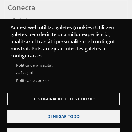
Conecta
Contacto
Aquest web utilitza galetes (cookies) Utilitzem
Hemeroteca
galetes per oferir-te una millor experiència,
analitzar el trànsit i personalitzar el contingut
mostrat. Pots acceptar totes les galetes o
configurar-les.
Política de privacitat
Avís legal
Política de cookies
CONFIGURACIÓ DE LES COOKIES
Menu
Sobre la Red Punt TIC
Aviso legal
Accesibilidad
Footer
DENEGAR TODO
Mapa web