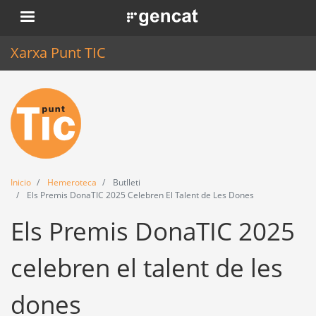
Pasar
. Obre en una nova finestra.
al
contenido
Xarxa Punt TIC
principal
Inicio
Punt TIC
Actualidad
Inicio
Hemeroteca
Butlleti
Agenda
Els Premis DonaTIC 2025 Celebren El Talent de Les Dones
Els Premis DonaTIC 2025
Formación
Herramientas
celebren el talent de les
dones