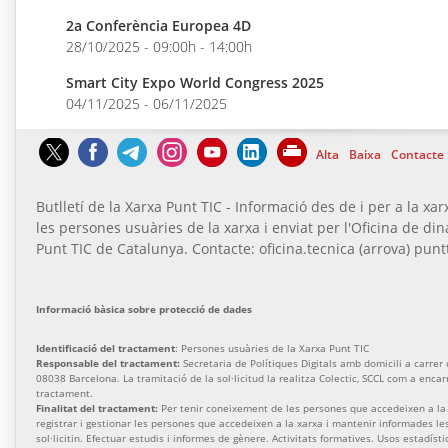
2a Conferència Europea 4D
28/10/2025 - 09:00h - 14:00h
Smart City Expo World Congress 2025
04/11/2025 - 06/11/2025
Alta
Baixa
Contacte
Butlletí de la Xarxa Punt TIC - Informació des de i per a la xar
les persones usuàries de la xarxa i enviat per l'Oficina de di
Punt TIC de Catalunya. Contacte: oficina.tecnica (arrova) puntt
Informació bàsica sobre protecció de dades
Identificació del tractament
: Persones usuàries de la Xarxa Punt TIC
Responsable del tractament:
Secretaria de Polítiques Digitals amb domicili a carrer de
08038 Barcelona. La tramitació de la sol·licitud la realitza Colectic, SCCL com a enca
tractament.
Finalitat del tractament:
Per tenir coneixement de les persones que accedeixen a la 
registrar i gestionar les persones que accedeixen a la xarxa i mantenir informades l
sol·licitin. Efectuar estudis i informes de gènere. Activitats formatives. Usos estadísti