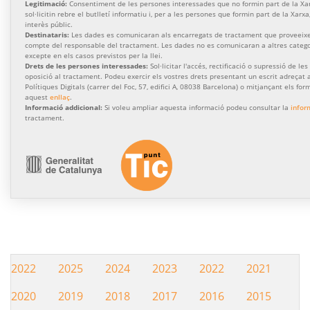
Legitimació:
Consentiment de les persones interessades que no formin part de la Xa
sol·licitin rebre el butlletí informatiu i, per a les persones que formin part de la Xarx
interès públic.
Destinataris:
Les dades es comunicaran als encarregats de tractament que proveeixen
compte del responsable del tractament. Les dades no es comunicaran a altres categor
excepte en els casos previstos per la llei.
Drets de les persones interessades:
Sol·licitar l'accés, rectificació o supressió de les
oposició al tractament. Podeu exercir els vostres drets presentant un escrit adreçat a
Polítiques Digitals (carrer del Foc, 57, edifici A, 08038 Barcelona) o mitjançant els for
aquest
enllaç
.
Informació addicional:
Si voleu ampliar aquesta informació podeu consultar la
infor
tractament.
2022
2025
2024
2023
2022
2021
Hemeroteca
2020
2019
2018
2017
2016
2015