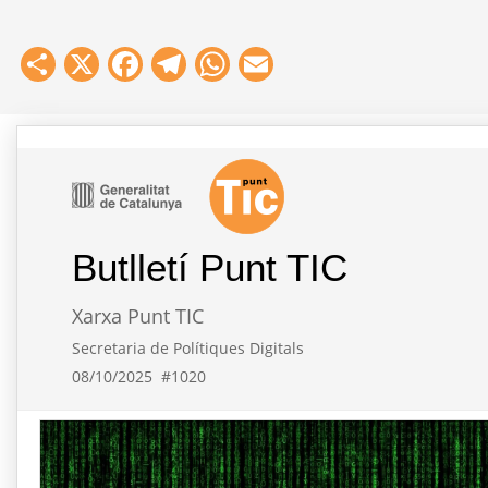
Share
X
Facebook
Telegram
WhatsApp
Email
Butlletí Punt TIC
Xarxa Punt TIC
Secretaria de Polítiques Digitals
08/10/2025
#1020