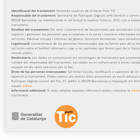
Identificació del tractament
: Persones usuàries de la Xarxa Punt TIC
Responsable del tractament:
Secretaria de Polítiques Digitals amb domicili a carrer de
08038 Barcelona. La tramitació de la sol·licitud la realitza Colectic, SCCL com a enca
tractament.
Finalitat del tractament:
Per tenir coneixement de les persones que accedeixen a la 
registrar i gestionar les persones que accedeixen a la xarxa i mantenir informades l
sol·licitin. Efectuar estudis i informes de gènere. Activitats formatives. Usos estadísti
Legitimació:
Consentiment de les persones interessades que no formin part de la Xa
sol·licitin rebre el butlletí informatiu i, per a les persones que formin part de la Xarx
interès públic.
Destinataris:
Les dades es comunicaran als encarregats de tractament que proveeixen
compte del responsable del tractament. Les dades no es comunicaran a altres categor
excepte en els casos previstos per la llei.
Drets de les persones interessades:
Sol·licitar l'accés, rectificació o supressió de les
oposició al tractament. Podeu exercir els vostres drets presentant un escrit adreçat a
Polítiques Digitals (carrer del Foc, 57, edifici A, 08038 Barcelona) o mitjançant els for
aquest
enllaç
.
Informació addicional:
Si voleu ampliar aquesta informació podeu consultar la
infor
tractament.