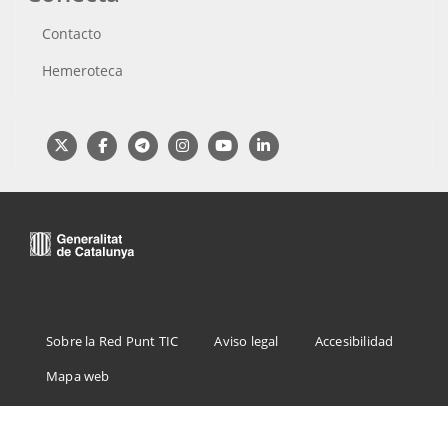
Contacto
Hemeroteca
Menu
Sobre la Red Punt TIC
Aviso legal
Accesibilidad
Footer
Mapa web