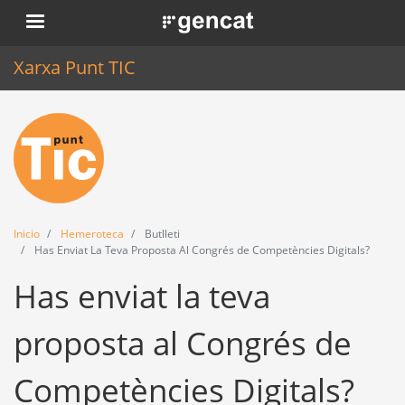
Pasar
. Obre en una nova finestra.
al
contenido
Xarxa Punt TIC
principal
Inicio
Punt TIC
Actualidad
Inicio
Hemeroteca
Butlleti
Agenda
Has Enviat La Teva Proposta Al Congrés de Competències Digitals?
Has enviat la teva
Formación
Herramientas
proposta al Congrés de
Competències Digitals?