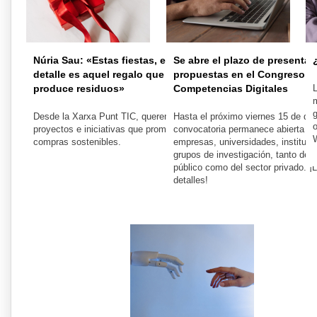
Núria Sau: «Estas fiestas, el mejor
Se abre el plazo de presentac
detalle es aquel regalo que no
propuestas en el Congreso d
produce residuos»
Competencias Digitales
L
g
Desde la Xarxa Punt TIC, queremos difundir
Hasta el próximo viernes 15 de dic
o
proyectos e iniciativas que promuevan las
convocatoria permanece abierta a
compras sostenibles.
empresas, universidades, instituci
grupos de investigación, tanto del 
público como del sector privado. ¡
detalles!